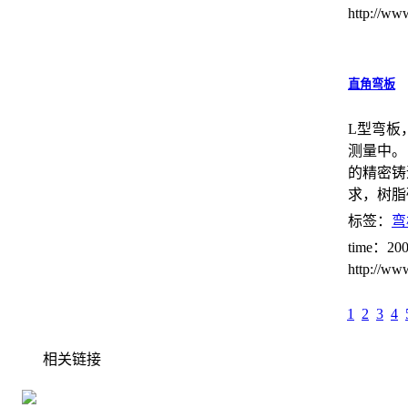
http://ww
直角弯板
L型弯板
测量中。
的精密铸
求，树脂
标签：
弯
time：200
http://ww
1
2
3
4
相关链接