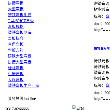
拼接弯板
密铸造流
大型弯板
树脂砂造
铸铁弯板用途
标签：
弯
T型槽铸铁弯板
time：200
弯板规格
http://ww
铸铁弯板制造
弯板标准
直角弯板
铸铁弯板生
弯板方箱
铸铁大型弯板
铸铁弯板
拼接大型弯板
铸铁弯板
检验弯板
铸造流程
机床弯板
脂砂造型
大连弯板
铸铁弯板生产厂家
标签：
弯
time：200
服务热线
hot line
http://ww
0317-8266666