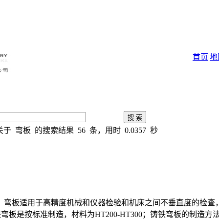
司
首页
|
地
关于
弯板
的搜索结果
56
条，用时
0.0357
秒
，弯板适用于高精度机械和仪器检验和机床之间不垂直度的检查
铁弯板是按标准制造，材料为HT200-HT300；铸铁弯板的制造