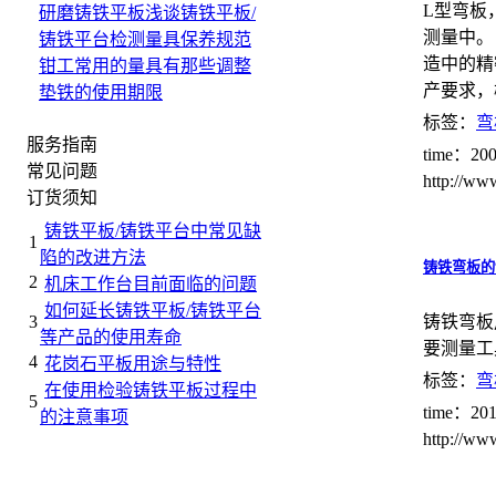
L型弯板
研磨铸铁平板
浅谈铸铁平板/
测量中。
铸铁平台检测量具保养规范
造中的精
钳工常用的量具有那些
调整
产要求，
垫铁的使用期限
标签：
弯
服务指南
time：200
常见问题
http://ww
订货须知
铸铁平板/铸铁平台中常见缺
1
陷的改进方法
铸铁弯板的
2
机床工作台目前面临的问题
如何延长铸铁平板/铸铁平台
3
铸铁弯板
等产品的使用寿命
要测量工
4
花岗石平板用途与特性
标签：
弯
在使用检验铸铁平板过程中
5
time：201
的注意事项
http://w