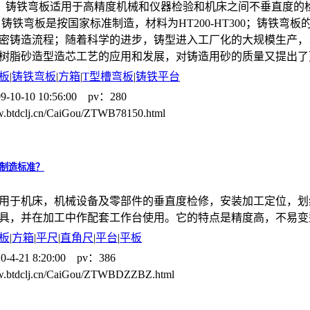
，铸铁弯板适用于高精度机械和仪器检验和机床之间不垂直度的
 铸铁弯板是按国家标准制造，材料为HT200-HT300；铸铁弯
密铸造流程；随着科学的进步，铸型进入工厂化的大规模生产，
树脂砂造型造芯工艺的应用和发展，对铸造用砂的质量又提出了
板
|
铸铁弯板
|
方箱
|
T型槽弯板
|
铸铁平台
9-10-10 10:56:00 pv：280
w.btdclj.cn/CaiGou/ZTWB78150.html
制造标准？
用于机床，机械设备及零部件的垂直度检修，安装加工定位，划
具，并在加工中作配套工作台使用。它的特点是精度高，不易变
板
|
方箱
|
平尺
|
直角尺
|
平台
|
平板
0-4-21 8:20:00 pv：386
ww.btdclj.cn/CaiGou/ZTWBDZZBZ.html