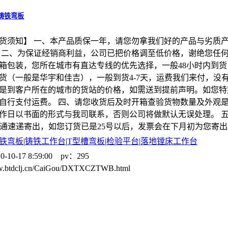
铸铁弯板
货须知】 一、本产品质保一年，请您勿拿我们好的产品与劣质
 二、为保证经销商利益，公司已把价格调至低价格，谢绝您任何
箱包装，您所在城市有直达专线的优先选择，一般48小时内到
货（一般是华宇和佳吉），一般到货4-7天，运费我们来付，没
是到客户所在的城市的货站的价格，如需送到提前声明。如您特
自行支付运费。 四、请您收货后及时开箱查验货物数量及外观
作日以书面的形式与我司联系，否则公司将做默认无误处理。 
圆通速递寄出，如您订货已是25号以后，发票会在下月初为您寄出
铁弯板
|
铸铁工作台
|
T型槽弯板
|
检验平台
|
落地镗床工作台
0-10-17 8:59:00 pv：295
ww.btdclj.cn/CaiGou/DXTXCZTWB.html