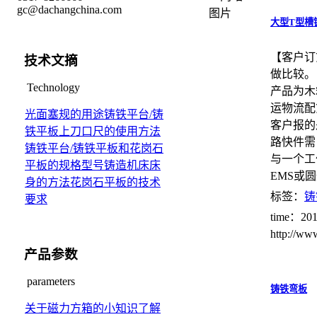
gc@dachangchina.com
大型T型槽
【客户订
技术文摘
做比较。
Technology
产品为木
运物流配
光面塞规的用途
铸铁平台/铸
客户报的
铁平板上刀口尺的使用方法
路快件需
铸铁平台/铸铁平板和花岗石
与一个工
平板的规格型号
铸造机床床
EMS或
身的方法
花岗石平板的技术
标签：
铸
要求
time：201
http://w
产品参数
parameters
铸铁弯板
关于磁力方箱的小知识
了解