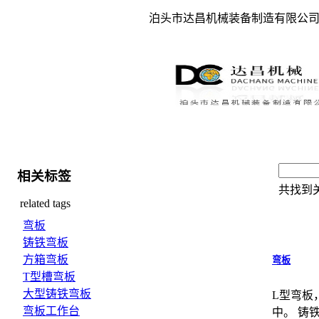
泊头市达昌机械装备制造有限公
相关标签
共找到
related tags
弯板
铸铁弯板
方箱弯板
弯板
T型槽弯板
大型铸铁弯板
L型弯板
弯板工作台
中。 铸