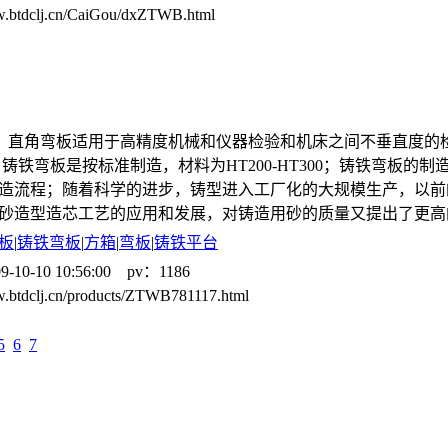
w.btdclj.cn/CaiGou/dxZTWB.html
，直角弯板适用于高精度机械和仪器检验和机床之间不垂直度的
 铸铁弯板是按标准制造，材料为HT200-HT300；铸铁弯板的
造流程；随着科学的进步，铸型进入工厂化的大规模生产，以前
砂造型造芯工艺的应用和发展，对铸造用砂的质量又提出了更高
板
|
铸铁弯板
|
方箱
|
弯板
|
铸铁平台
9-10-10 10:56:00 pv：1186
w.btdclj.cn/products/ZTWB781117.html
5
6
7