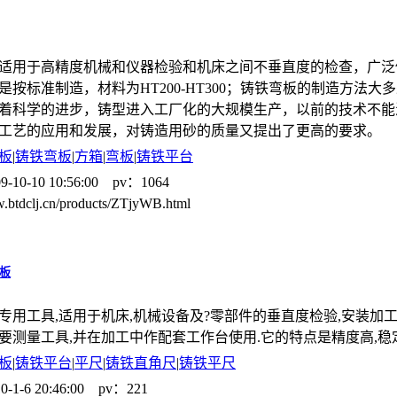
适用于高精度机械和仪器检验和机床之间不垂直度的检查，广泛
是按标准制造，材料为HT200-HT300；铸铁弯板的制造方法
着科学的进步，铸型进入工厂化的大规模生产，以前的技术不能
工艺的应用和发展，对铸造用砂的质量又提出了更高的要求。
板
|
铸铁弯板
|
方箱
|
弯板
|
铸铁平台
9-10-10 10:56:00 pv：1064
w.btdclj.cn/products/ZTjyWB.html
板
专用工具,适用于机床,机械设备及?零部件的垂直度检验,安装加
要测量工具,并在加工中作配套工作台使用.它的特点是精度高,稳
板
|
铸铁平台
|
平尺
|
铸铁直角尺
|
铸铁平尺
0-1-6 20:46:00 pv：221