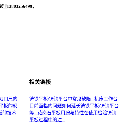
3803256499。
相关链接
刀口尺的
铸铁平板/铸铁平台中常见缺陷...
机床工作台
平板的规
目前面临的问题
如何延长铸铁平板/铸铁平台
板的技术
等...
花岗石平板用途与特性
在使用检验铸铁
平板过程中的注...