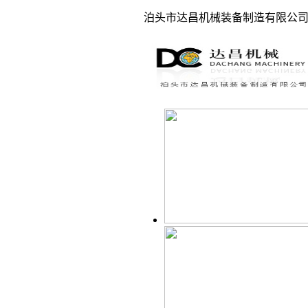
泊头市达昌机械装备制造有限公