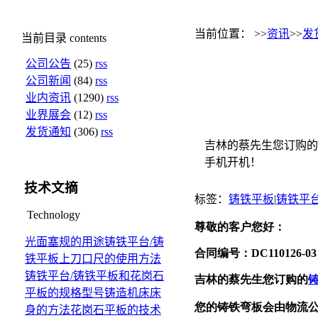
当前位置： >>
资讯
>>
发
当前目录
contents
公司公告
(25)
rss
公司新闻
(84)
rss
业内资讯
(1290)
rss
业界展会
(12)
rss
发货通知
(306)
rss
吉林的蔡先生您订购的
手机开机！
技术文摘
标签：
铸铁平板
|
铸铁平
Technology
尊敬的客户您好：
光面塞规的用途
铸铁平台/铸
合同编号：DC110126-03
铁平板上刀口尺的使用方法
铸铁平台/铸铁平板和花岗石
吉林的蔡先生您订购的
平板的规格型号
铸造机床床
您的铸铁
弯板
会由物流
身的方法
花岗石平板的技术