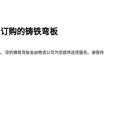
您订购的铸铁弯板
达。 您的铸铁弯板会由物流公司为您提供送货服务。请保持
。