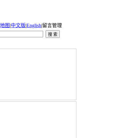
地图
|
中文版
|
English
|
留言管理