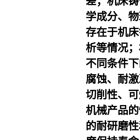
差；机床铸
学成分、物
存在于机床
析等情况；
不同条件下
腐蚀、耐激
切削性、可
机械产品的
的耐研磨性