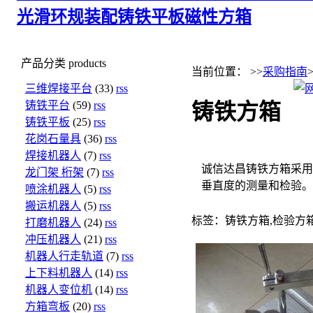
光滑环规
装配铸铁平板
磁性方箱
产品分类
products
当前位置： >>
采购指南
三维焊接平台
(33)
rss
铸铁平台
(59)
rss
铸铁方箱
铸铁平板
(25)
rss
花岗石量具
(36)
rss
焊接机器人
(7)
rss
诚信达昌铸铁方箱采用
龙门架 桁架
(7)
rss
垂直度的测量和检验。
喷涂机器人
(5)
rss
搬运机器人
(5)
rss
标签：铸铁方箱,检验方
打磨机器人
(24)
rss
冲压机器人
(21)
rss
机器人行走轨道
(7)
rss
上下料机器人
(14)
rss
机器人变位机
(14)
rss
方箱弯板
(20)
rss