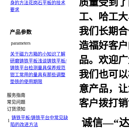
质量受到了
身的方法
花岗石平板的技术
要求
工、哈工大
我们长期合
产品参数
造福好客户
parameters
关于磁力方箱的小知识
了解
品。欢迎广
研磨铸铁平板
浅谈铸铁平板/
铸铁平台检测量具保养规范
我们也可以
钳工常用的量具有那些
调整
垫铁的使用期限
意产品，让
服务指南
客户拨打销售热
常见问题
订货须知
铸铁平板/铸铁平台中常见缺
诚信
—
“
1
陷的改进方法