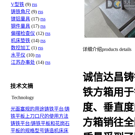
V型铁
(9)
rss
铸铁角尺
(9)
rss
镁铝量具
(17)
rss
钢件量具
(17)
rss
偏摆检查仪
(12)
rss
机床垫铁
(14)
rss
数控加工
(1)
rss
详细介绍
products details
水平仪
(10)
rss
江苏办事处
(14)
rss
诚信达昌
铸
技术文摘
铁方箱
用于
Technology
度、垂直度
光面塞规的用途
铸铁平台/铸
铁平板上刀口尺的使用方法
方箱
销往全
铸铁平台/铸铁平板和花岗石
平板的规格型号
铸造机床床