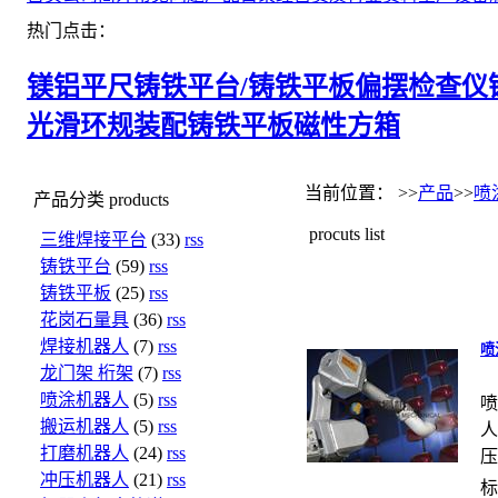
热门点击：
镁铝平尺
铸铁平台/铸铁平板
偏摆检查仪
光滑环规
装配铸铁平板
磁性方箱
当前位置： >>
产品
>>
喷
产品分类
products
procuts list
三维焊接平台
(33)
rss
铸铁平台
(59)
rss
铸铁平板
(25)
rss
花岗石量具
(36)
rss
焊接机器人
(7)
rss
喷
龙门架 桁架
(7)
rss
喷涂机器人
(5)
rss
喷
搬运机器人
(5)
rss
人
打磨机器人
(24)
rss
压
冲压机器人
(21)
rss
标