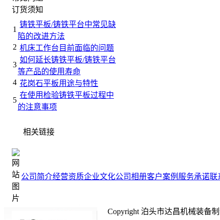
订货须知
铸铁平板/铸铁平台中常见缺
1
陷的改进方法
2
机床工作台目前面临的问题
如何延长铸铁平板/铸铁平台
3
等产品的使用寿命
4
花岗石平板用途与特性
在使用检验铸铁平板过程中
5
的注意事项
相关链接
公司简介
经营资质
企业文化
公司相册
客户案例
服务承诺
联
Copyright 泊头市达昌机械装备制造有限