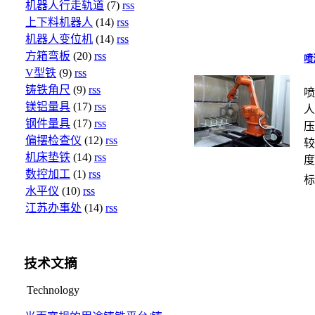
机器人行走轨道
(7)
rss
上下料机器人
(14)
rss
机器人变位机
(14)
rss
方箱弯板
(20)
rss
喷
V型铁
(9)
rss
铸铁角尺
(9)
rss
喷
镁铝量具
(17)
rss
人
钢件量具
(17)
rss
压
偏摆检查仪
(12)
rss
较
机床垫铁
(14)
rss
度
数控加工
(1)
rss
标
水平仪
(10)
rss
江苏办事处
(14)
rss
技术文摘
Technology