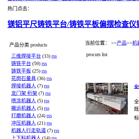
热门点击：
镁铝平尺
铸铁平台/铸铁平板
偏摆检查仪
当前位置： >>
产品
>>
机
产品分类
products
procuts list
三维焊接平台
(33)
rss
铸铁平台
(59)
rss
铸铁平板
(25)
rss
花岗石量具
(36)
rss
焊接机器人
(7)
rss
全
龙门架 桁架
(7)
rss
喷涂机器人
(5)
rss
全
搬运机器人
(5)
rss
既
打磨机器人
(24)
rss
标
冲压机器人
(21)
rss
机器人行走轨道
(7)
rss
上下料机器人
(14)
rss