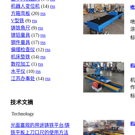
机器人变位机
(14)
rss
喷
方箱弯板
(20)
rss
V型铁
(9)
rss
喷
铸铁角尺
(9)
rss
涂
镁铝量具
(17)
rss
标
钢件量具
(17)
rss
偏摆检查仪
(12)
rss
机床垫铁
(14)
rss
数控加工
(1)
rss
机
水平仪
(10)
rss
江苏办事处
(14)
rss
机
作
标
技术文摘
Technology
机
光面塞规的用途
铸铁平台/铸
铁平板上刀口尺的使用方法