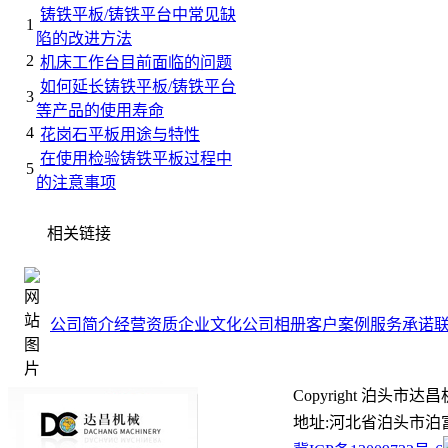
铸铁平板/铸铁平台中常见缺
1
陷的改进方法
2
机床工作台目前面临的问题
如何延长铸铁平板/铸铁平台
3
等产品的使用寿命
4
花岗石平板用途与特性
在使用检验铸铁平板过程中
5
的注意事项
相关链接
公司简介
经营资质
企业文化
公司相册
客户案例
服务承诺
Copyright 泊头市达昌机
地址:河北省泊头市泊富路99号