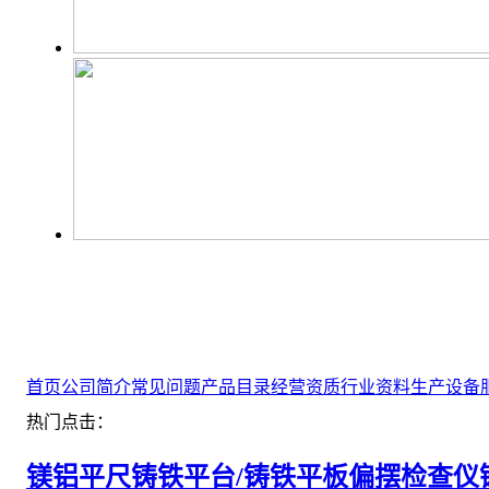
首页
公司简介
常见问题
产品目录
经营资质
行业资料
生产设备
热门点击：
镁铝平尺
铸铁平台/铸铁平板
偏摆检查仪