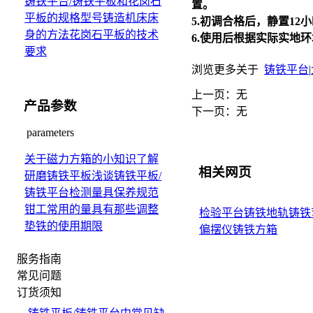
铸铁平台/铸铁平板和花岗石
置。
平板的规格型号
铸造机床床
5.初调合格后，静置1
身的方法
花岗石平板的技术
6.使用后根据实际实地
要求
浏览更多关于
铸铁平台
|
上一页：无
产品参数
下一页：无
parameters
关于磁力方箱的小知识
了解
相关网页
研磨铸铁平板
浅谈铸铁平板/
铸铁平台检测量具保养规范
钳工常用的量具有那些
调整
检验平台
铸铁地轨
铸铁
垫铁的使用期限
偏摆仪
铸铁方箱
服务指南
常见问题
订货须知