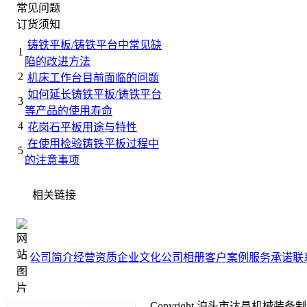
常见问题
订货须知
铸铁平板/铸铁平台中常见缺
1
陷的改进方法
2
机床工作台目前面临的问题
如何延长铸铁平板/铸铁平台
3
等产品的使用寿命
4
花岗石平板用途与特性
在使用检验铸铁平板过程中
5
的注意事项
相关链接
公司简介
经营资质
企业文化
公司相册
客户案例
服务承诺
联
Copyright 泊头市达昌机械装备制造有限