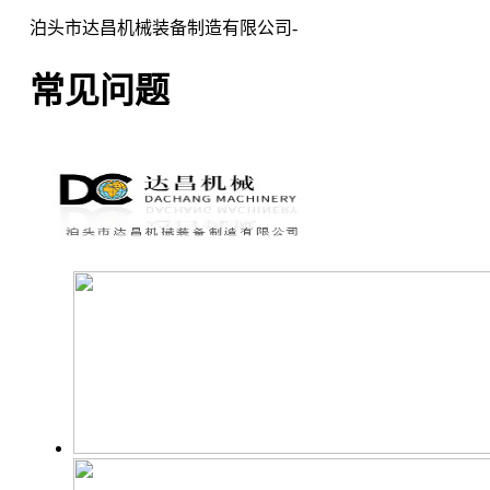
泊头市达昌机械装备制造有限公司-
常见问题