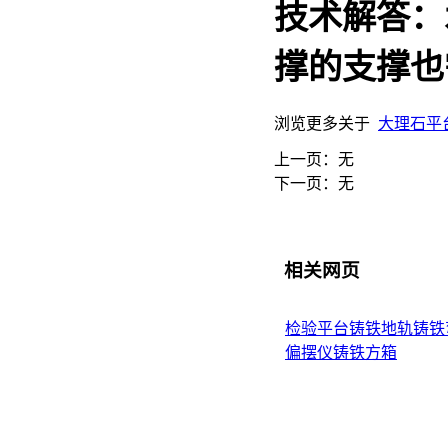
技术解答：
撑的支撑也
浏览更多关于
大理石平
上一页：无
下一页：无
相关网页
检验平台
铸铁地轨
铸铁
偏摆仪
铸铁方箱