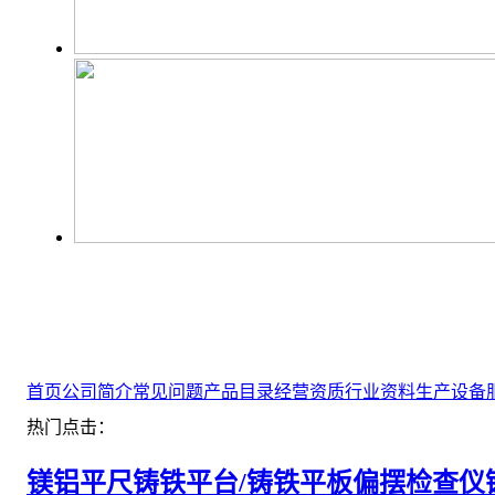
首页
公司简介
常见问题
产品目录
经营资质
行业资料
生产设备
热门点击：
镁铝平尺
铸铁平台/铸铁平板
偏摆检查仪