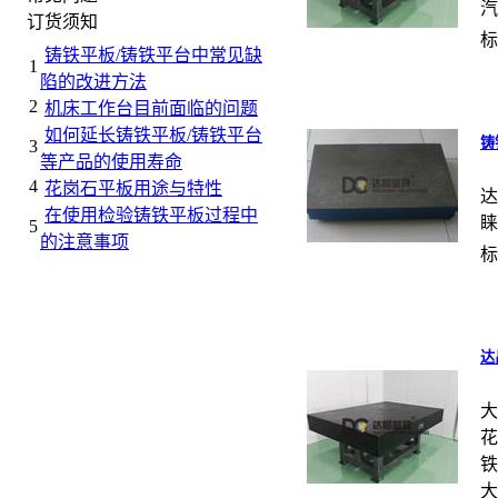
汽
订货须知
标
铸铁平板/铸铁平台中常见缺
1
陷的改进方法
2
机床工作台目前面临的问题
如何延长铸铁平板/铸铁平台
铸
3
等产品的使用寿命
4
花岗石平板用途与特性
达
在使用检验铸铁平板过程中
睐
5
的注意事项
标
达
大
花
铁
大