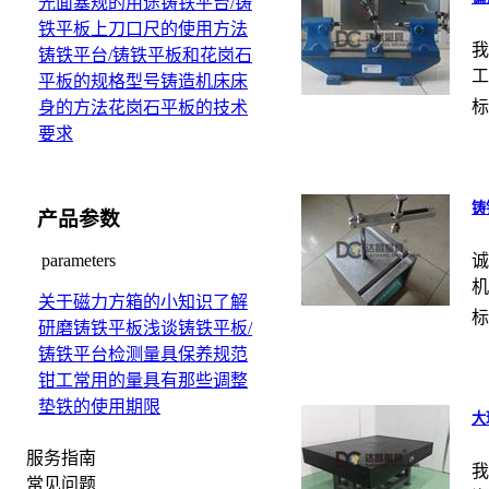
光面塞规的用途
铸铁平台/铸
铁平板上刀口尺的使用方法
我
铸铁平台/铸铁平板和花岗石
工
平板的规格型号
铸造机床床
标
身的方法
花岗石平板的技术
要求
铸
产品参数
诚
parameters
机
关于磁力方箱的小知识
了解
标
研磨铸铁平板
浅谈铸铁平板/
铸铁平台检测量具保养规范
钳工常用的量具有那些
调整
垫铁的使用期限
大
服务指南
我
常见问题