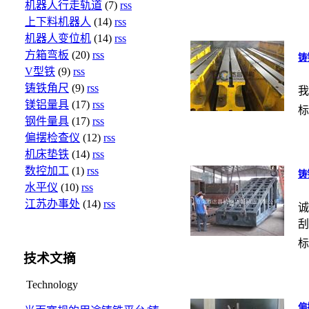
机器人行走轨道
(7)
rss
上下料机器人
(14)
rss
机器人变位机
(14)
rss
方箱弯板
(20)
rss
铸
V型铁
(9)
rss
铸铁角尺
(9)
rss
我
镁铝量具
(17)
rss
标
钢件量具
(17)
rss
偏摆检查仪
(12)
rss
机床垫铁
(14)
rss
数控加工
(1)
rss
铸
水平仪
(10)
rss
江苏办事处
(14)
rss
诚
刮
标
技术文摘
Technology
偏