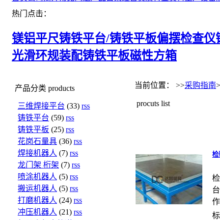
热门点击：
镁铝平尺
铸铁平台/铸铁平板
偏摆检查仪
光滑环规
装配铸铁平板
磁性方箱
当前位置： >>
采购指南
产品分类
products
procuts list
三维焊接平台
(33)
rss
铸铁平台
(59)
rss
铸铁平板
(25)
rss
花岗石量具
(36)
rss
焊接机器人
(7)
rss
检
龙门架 桁架
(7)
rss
喷涂机器人
(5)
rss
检
搬运机器人
(5)
rss
台
打磨机器人
(24)
rss
作
冲压机器人
(21)
rss
标