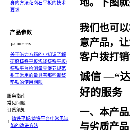
地。下图就
身的方法
花岗石平板的技术
要求
我们也可以
产品参数
意产品，让
parameters
客户拨打销售热
关于磁力方箱的小知识
了解
研磨铸铁平板
浅谈铸铁平板/
铸铁平台检测量具保养规范
诚信
—
“
钳工常用的量具有那些
调整
垫铁的使用期限
好的服务
服务指南
常见问题
一、本产品
订货须知
铸铁平板/铸铁平台中常见缺
1
与劣质产品
陷的改进方法