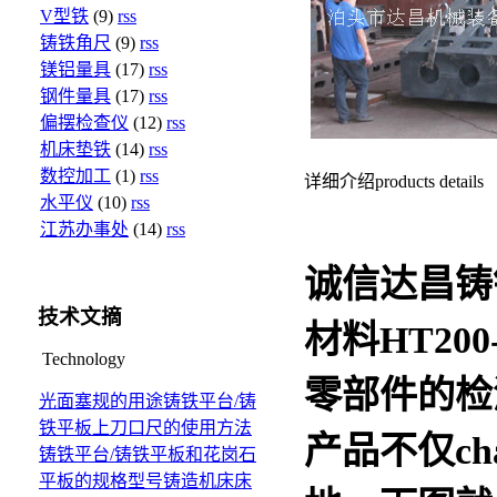
V型铁
(9)
rss
铸铁角尺
(9)
rss
镁铝量具
(17)
rss
钢件量具
(17)
rss
偏摆检查仪
(12)
rss
机床垫铁
(14)
rss
数控加工
(1)
rss
详细介绍
products details
水平仪
(10)
rss
江苏办事处
(14)
rss
诚信达昌
铸
技术文摘
材料HT20
Technology
零部件的检
光面塞规的用途
铸铁平台/铸
铁平板上刀口尺的使用方法
产品不仅ch
铸铁平台/铸铁平板和花岗石
平板的规格型号
铸造机床床