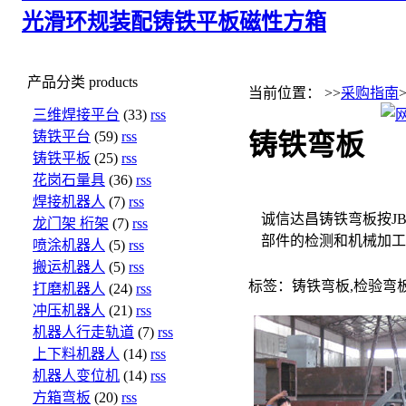
光滑环规
装配铸铁平板
磁性方箱
产品分类
products
当前位置： >>
采购指南
三维焊接平台
(33)
rss
铸铁平台
(59)
rss
铸铁弯板
铸铁平板
(25)
rss
花岗石量具
(36)
rss
焊接机器人
(7)
rss
诚信达昌铸铁弯板按JB/
龙门架 桁架
(7)
rss
部件的检测和机械加工
喷涂机器人
(5)
rss
搬运机器人
(5)
rss
标签：铸铁弯板,检验弯
打磨机器人
(24)
rss
冲压机器人
(21)
rss
机器人行走轨道
(7)
rss
上下料机器人
(14)
rss
机器人变位机
(14)
rss
方箱弯板
(20)
rss