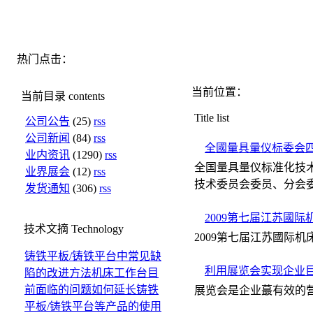
热门点击：
当前位置：
当前目录
contents
Title list
公司公告
(25)
rss
公司新闻
(84)
rss
全國量具量仪标委会
业内资讯
(1290)
rss
全国量具量仪标准化技术委
业界展会
(12)
rss
技术委员会委员、分会委
发货通知
(306)
rss
2009第七届江苏國
技术文摘
Technology
2009第七届江苏國际
铸铁平板/铸铁平台中常见缺
利用展览会实现企业
陷的改进方法
机床工作台目
前面临的问题
如何延长铸铁
展览会是企业蕞有效的
平板/铸铁平台等产品的使用