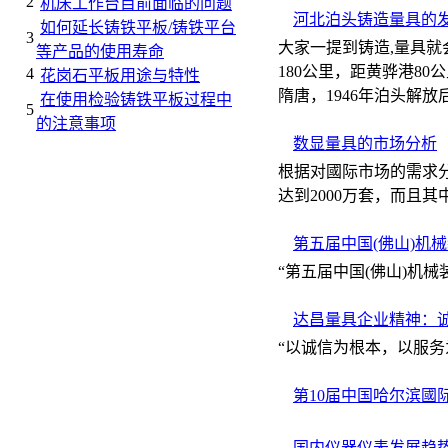
2
机床工作台目前面临的问题
河北泊头铸造量具的
如何延长铸铁平板/铸铁平台
3
大家一提到铸造,量具就
等产品的使用寿命
180公里，距黄骅港8
4
花岗石平板用途与特性
隋唐，1946年泊头解放
在使用检验铸铁平板过程中
5
的注意事项
数显量具的市场分析
根据对國际市场的需求分
达到2000万套，而且
第五届中国(佛山)机
“第五届中国(佛山)机
达昌量具企业精神：诚
“以诚信为根本，以服
第10届中国哈尔滨國
国内仪器仪表发展趋