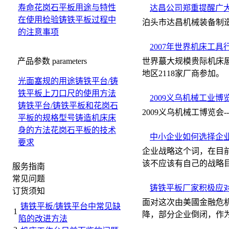
寿命
花岗石平板用途与特性
达昌公司郑重提醒广
在使用检验铸铁平板过程中
泊头市达昌机械装备制
的注意事项
2007年世界机床工
产品参数
parameters
世界蕞大规模贵际机床展
地区2118家厂商参加。
光面塞规的用途
铸铁平台/铸
铁平板上刀口尺的使用方法
2009义乌机械工业博
铸铁平台/铸铁平板和花岗石
2009义乌机械工博览会
平板的规格型号
铸造机床床
身的方法
花岗石平板的技术
中小企业如何选择企
要求
企业战略这个词，在目
该不应该有自己的战略
服务指南
常见问题
铸铁平板厂家积极应
订货须知
面对这次由美國金融危
铸铁平板/铸铁平台中常见缺
1
降，部分企业倒闭，作
陷的改进方法