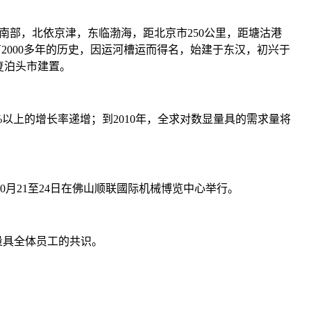
南部，北依京津，东临渤海，距北京市250公里，距塘沽港
头有2000多年的历史，因运河槽运而得名，始建于东汉，初兴于
恢复泊头市建置。
以上的增长率递增；到2010年，全求对数显量具的需求量将
0月21至24日在佛山顺联國际机械博览中心举行。
量具全体员工的共识。