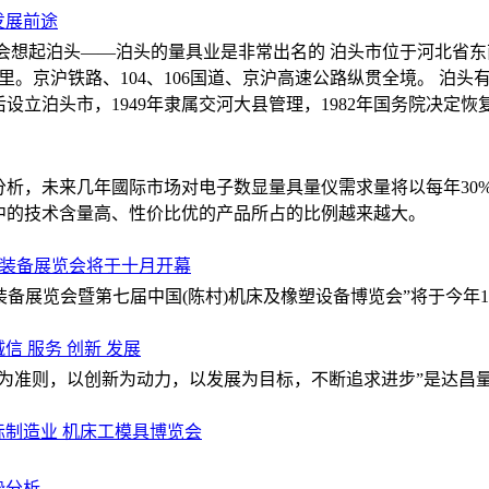
发展前途
会想起泊头——泊头的量具业是非常出名的 泊头市位于河北省东
0公里。京沪铁路、104、106国道、京沪高速公路纵贯全境。 泊
后设立泊头市，1949年隶属交河大县管理，1982年国务院决定
析，未来几年國际市场对电子数显量具量仪需求量将以每年30%
其中的技术含量高、性价比优的产品所占的比例越来越大。
械装备展览会将于十月开幕
械装备展览会暨第七届中国(陈村)机床及橡塑设备博览会”将于今年1
信 服务 创新 发展
务为准则，以创新为动力，以发展为目标，不断追求进步”是达昌
际制造业 机床工模具博览会
势分析