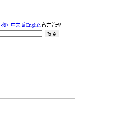
地图
|
中文版
|
English
|
留言管理