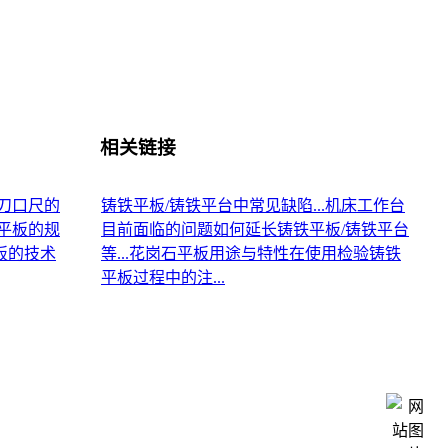
相关链接
刀口尺的
铸铁平板/铸铁平台中常见缺陷...
机床工作台
平板的规
目前面临的问题
如何延长铸铁平板/铸铁平台
板的技术
等...
花岗石平板用途与特性
在使用检验铸铁
平板过程中的注...