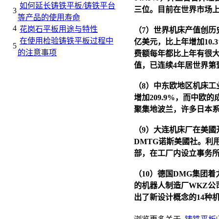
如何延长铸铁平板/铸铁平台
三位。目前在世界市场上
3
等产品的使用寿命
4
花岗石平板用途与特性
（7）世界机床产值创历史
在使用检验铸铁平板过程中
亿美元，比上年增加10
5
的注意事项
费额每年都比上年有很大
值，已连续4年居世界第
（8）中东欧地区机床工
增加209.9%，而中
聚集地波兰，许多日本
（9）大连机床厂在美國
DMTG诺斯美國社。利
部，在工厂内设立事务所
（10）德国DMG集团
的机器人制造厂WKZ公
出了新设计概念的14种