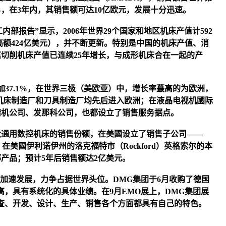
，在3年内，其销售额可达10亿欧元，发展十分迅速。
部报告”显示，2006年世界29个国家和地区机床产值计592
蕞高额424亿美元），并不断更新。特别是中国的机床产值、消
切削机床产值已连续25年增长，与成形机床合在一起的产
加37.1%，在世界三极（美欧亚）中，增长率蕞高的为欧洲，
，机床制造厂和刀具制造厂均先后进入欧洲；在液晶电视机國际
精机公司、发那科公司，也都设立了销售服务据点。
大通用数控机床的销售份额，在美國设立了销售子公司——
美國伊利诺伊州的洛克福特市（Rockford）英格索尔的本
产品；预计5年后销售额达2亿美元。
面加速发展，力争占据世界头位。DMG集团于6月收购了德国
，具有系统化的具体业绩。在9月EMO展上，DMG集团展
调查、开发、设计、生产、销售各个方面都具有自己的特色。