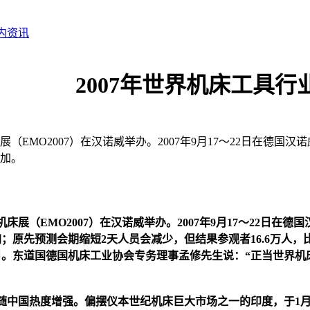
内资讯
2007年世界机床工具行
（EMO2007）在汉诺威举办。2007年9月17～22日在德
参加。
床展（EMO2007）在汉诺威举办。2007年9月17～22日在
参加；原先预测会期缩短2天人员会减少，但结果参观者16.6万人
。东道国德国机床工业协会专务理事孟修先生说：“正当世界机床
随中国热度增强。偏摆仪本世纪机床巨大市场之一的印度，于1月