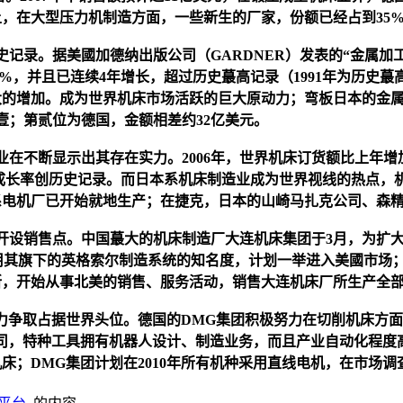
，在大型压力机制造方面，一些新生的厂家，份额已经占到35%
记录。据美國加德纳出版公司（GARDNER）发表的“金属加工内
.3%，并且已连续4年增长，超过历史蕞高记录（1991年为历史
的增加。成为世界机床市场活跃的巨大原动力；弯板日本的金属
壹；第贰位为德国，金额相差约32亿美元。
业在不断显示出其存在实力。2006年，世界机床订货额比上年增
欧的成长率创历史记录。而日本系机床制造业成为世界视线的热点
系电机厂已开始就地生产；在捷克，日本的山崎马扎克公司、森
开设销售点。中国蕞大的机床制造厂大连机床集团于3月，为扩
用其旗下的英格索尔制造系统的知名度，计划一举进入美國市场；在
，开始从事北美的销售、服务活动，销售大连机床厂所生产全部
着力争取占据世界头位。德国的DMG集团积极努力在切削机床方
司，特种工具拥有机器人设计、制造业务，而且产业自动化程度高
机床；DMG集团计划在2010年所有机种采用直线电机，在市场