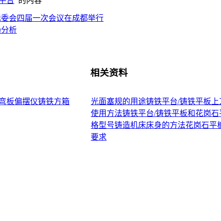
平台
的内容
标委会四届一次会议在成都举行
场分析
相关资料
弯板
偏摆仪
铸铁方箱
光面塞规的用途
铸铁平台/铸铁平板上
使用方法
铸铁平台/铸铁平板和花岗石
格型号
铸造机床床身的方法
花岗石平
要求