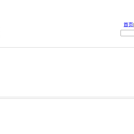
司
首页
|