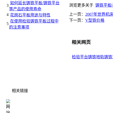
如何延长铸铁平板/铸铁平台
浏览更多关于
铸铁平板
|
3
等产品的使用寿命
上一页：
2007年世界
4
花岗石平板用途与特性
下一页：
V型铁价格
在使用检验铸铁平板过程中
5
的注意事项
相关网页
检验平台
铸铁地轨
铸铁
相关链接