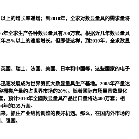
以上的增长率递增；到2010年，全求对数显量具的需求量将
005年全求生产各种数显量具有700万套。根据近几年数显量具
年25%以上的速度增长。但即使这样，到2010年，全求数显
、英国、瑞士、法国、美國、日本和中国等，这些国家的电子
已迅速发展成为世界第贰大数显量具生产基地。2005年产量达
，容栅类产量约占世界市场的20%。随着國际市场量具数显化
万套，预计2010年全國数显量具产品出口量将达400万套；相
4年的335万套。
起来，抓住产业结构调整的良好机遇。那么，在国内外市场的
国、强国。