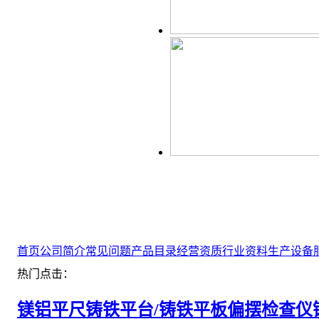
首页
公司简介
常见问题
产品目录
经营资质
行业资料
生产设备
热门点击：
镁铝平尺
铸铁平台/铸铁平板
偏摆检查仪