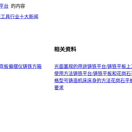
平台
的内容
机床工具行业十大新闻
相关资料
弯板
偏摆仪
铸铁方箱
光面塞规的用途
铸铁平台/铸铁平板上
使用方法
铸铁平台/铸铁平板和花岗石
格型号
铸造机床床身的方法
花岗石平
要求