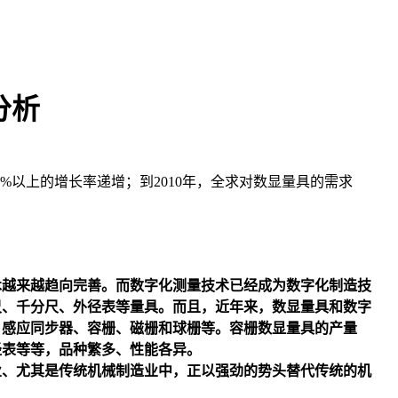
分析
%以上的增长率递增；到2010年，全求对数显量具的需求
术越来越趋向完善。而数字化测量技术已经成为数字化制造技
尺、千分尺、外径表等量具。而且，近年来，数显量具和数字
、感应同步器、容栅、磁栅和球栅等。容栅数显量具的产量
径表等等，品种繁多、性能各异。
业、尤其是传统机械制造业中，正以强劲的势头替代传统的机