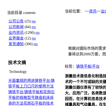
当前位置： >>
资讯
>>
业
当前目录
contents
公司公告
(25)
rss
公司新闻
(84)
rss
业内资讯
(1290)
rss
业界展会
(12)
rss
发货通知
(306)
rss
根据对國际市场的需求
量将达到2000万套
技术文摘
标签：
铸铁平板
|
平台
Technology
测量技术是信息化制造
光面塞规的用途
铸铁平台/铸
术的一个不可或缺的关
铁平板上刀口尺的使用方法
测量仪器仪表有了较快
铸铁平台/铸铁平板和花岗石
大、应用广泛，各类数
平板的规格型号
铸造机床床
因而，在计算机信息技
身的方法
花岗石平板的技术
械量具和气动量具，在