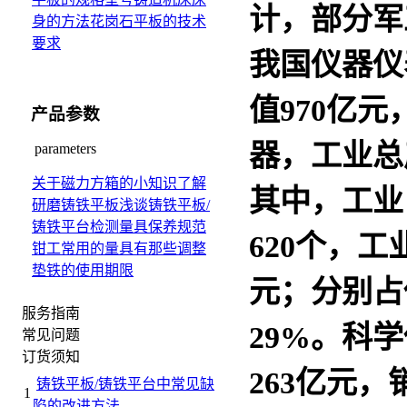
计，部分军
身的方法
花岗石平板的技术
要求
我国仪器仪
值970亿
产品参数
器，工业总
parameters
关于磁力方箱的小知识
了解
其中，工业
研磨铸铁平板
浅谈铸铁平板/
铸铁平台检测量具保养规范
620个，工
钳工常用的量具有那些
调整
垫铁的使用期限
元；分别占
服务指南
29%。科
常见问题
订货须知
263亿元
铸铁平板/铸铁平台中常见缺
1
陷的改进方法