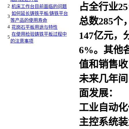
占全行业2
2
机床工作台目前面临的问题
如何延长铸铁平板/铸铁平台
3
总数285
等产品的使用寿命
4
花岗石平板用途与特性
147亿元，
在使用检验铸铁平板过程中
5
的注意事项
6%。其他
值和销售收
未来几年间
面发展：
工业自动化
主控系统装