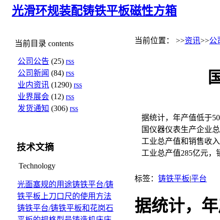
光滑环规
装配铸铁平板
磁性方箱
当前位置： >>
资讯
>>
公
当前目录
contents
公司公告
(25)
rss
公司新闻
(84)
rss
业内资讯
(1290)
rss
业界展会
(12)
rss
发货通知
(306)
rss
据统计，年产值低于5
国仪器仪表生产企业总数
工业总产值和销售收入
技术文摘
工业总产值285亿元，
Technology
标签：
铸铁平板
|
平台
光面塞规的用途
铸铁平台/铸
铁平板上刀口尺的使用方法
据统计，年
铸铁平台/铸铁平板和花岗石
平板的规格型号
铸造机床床