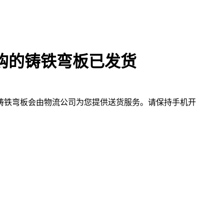
购的铸铁弯板已发货
的铸铁弯板会由物流公司为您提供送货服务。请保持手机开