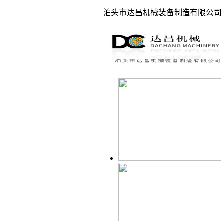
泊头市达昌机械装备制造有限公