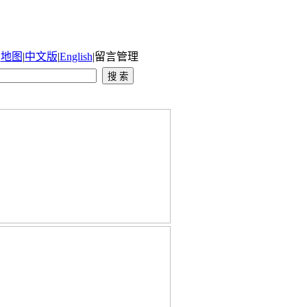
|
地图
|
中文版
|
English
|
留言管理