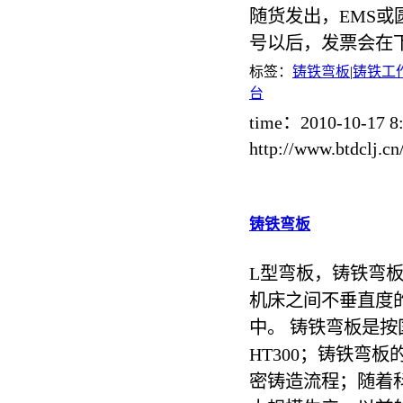
随货发出，EMS或
号以后，发票会在
标签：
铸铁弯板
|
铸铁工
台
time：2010-10-17 
http://www.btdclj
铸铁弯板
L型弯板，铸铁弯
机床之间不垂直度
中。 铸铁弯板是按
HT300；铸铁弯
密铸造流程；随着