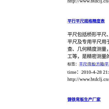
http://www.btdclj.c
平行平尺规格精度表
平尺包括桥形平尺
平尺及专用平尺用
查、几何精度测量
工等，是精密测量
标签：
平尺
|
弯板
|
方箱
|
平
time：2010-4-28 2
http://www.btdclj.c
铸铁弯板生产厂家