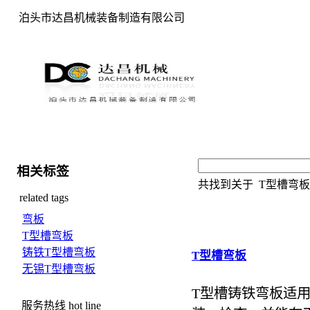
泊头市达昌机械装备制造有限公司
相关标签
共找到关于
T型槽弯板
related tags
弯板
T型槽弯板
铸铁T型槽弯板
T型槽弯板
无锡T型槽弯板
T型槽铸铁弯板适
服务热线
hot line