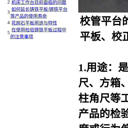
2
机床工作台目前面临的问题
如何延长铸铁平板/铸铁平台
3
等产品的使用寿命
校管平台
4
花岗石平板用途与特性
在使用检验铸铁平板过程中
5
平板
、校
的注意事项
1.用途：
尺、方箱
柱角尺等
产品的检