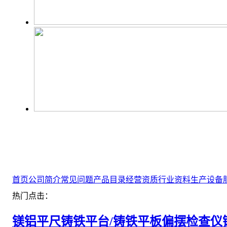
首页
公司简介
常见问题
产品目录
经营资质
行业资料
生产设备
热门点击：
镁铝平尺
铸铁平台/铸铁平板
偏摆检查仪