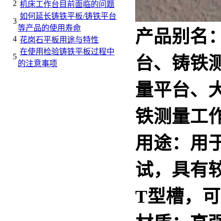
2
机床工作台目前面临的问题
如何延长铸铁平板/铸铁平台
3
等产品的使用寿命
产品别名
4
花岗石平板用途与特性
在使用检验铸铁平板过程中
5
台、铸铁
的注意事项
量平台
、
铁测量工
用途：用
试，具有
T型槽，