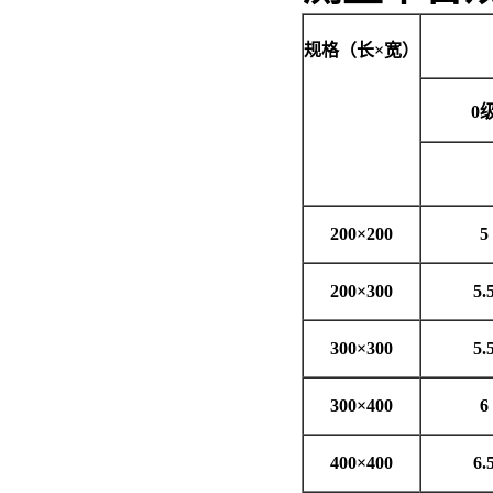
规格（长×宽）
0
200×200
5
200×300
5.
300×300
5.
300×400
6
400×400
6.