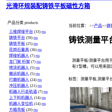
光滑环规
装配铸铁平板
磁性方箱
产品分类
products
当前位置： >>
产品
>>
铸
三维焊接平台
(33)
rss
铸铁平台
(59)
rss
铸铁测量平
铸铁平板
(25)
rss
花岗石量具
(36)
rss
焊接机器人
(7)
rss
测量平板/测量平台用
龙门架 桁架
(7)
rss
有T型槽，可以用来固
喷涂机器人
(5)
rss
搬运机器人
(5)
rss
标签：测量平板,测量平
打磨机器人
(24)
rss
冲压机器人
(21)
rss
机器人行走轨道
(7)
rss
上下料机器人
(14)
rss
机器人变位机
(14)
rss
方箱弯板
(20)
rss