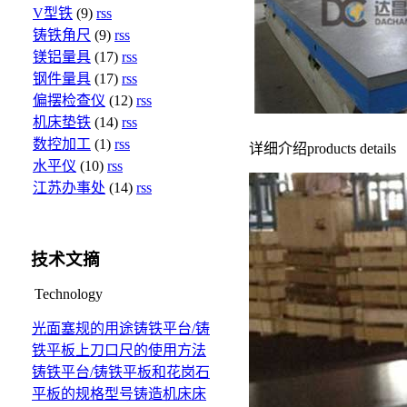
V型铁
(9)
rss
铸铁角尺
(9)
rss
镁铝量具
(17)
rss
钢件量具
(17)
rss
偏摆检查仪
(12)
rss
机床垫铁
(14)
rss
数控加工
(1)
rss
详细介绍
products details
水平仪
(10)
rss
江苏办事处
(14)
rss
技术文摘
Technology
光面塞规的用途
铸铁平台/铸
铁平板上刀口尺的使用方法
铸铁平台/铸铁平板和花岗石
平板的规格型号
铸造机床床