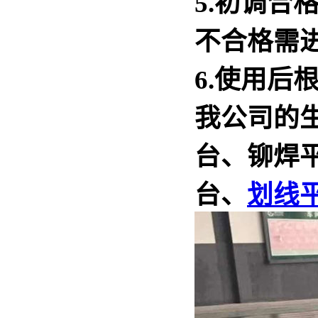
5.初调合
不合格需
6.使用
我公司的
台、铆焊
台、
划线