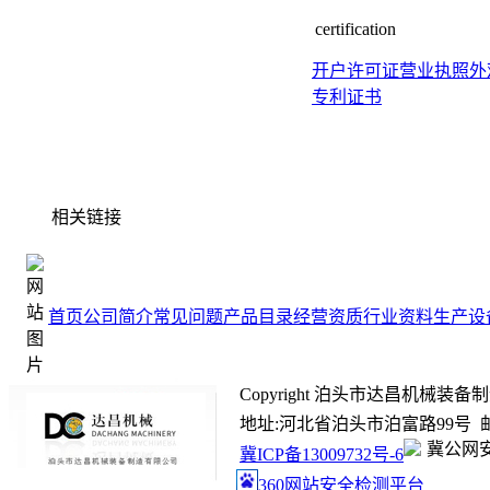
certification
开户许可证
营业执照
外
专利证书
相关链接
首页
公司简介
常见问题
产品目录
经营资质
行业资料
生产设
Copyright 泊头市达昌机械装备制造有限
地址:河北省泊头市泊富路99号 邮箱:ada
冀公网安备
冀ICP备13009732号-6
360网站安全检测平台