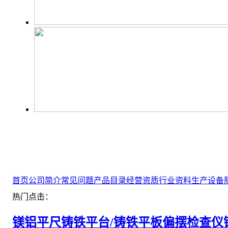
首页
公司简介
常见问题
产品目录
经营资质
行业资料
生产设备
热门点击：
镁铝平尺
铸铁平台/铸铁平板
偏摆检查仪