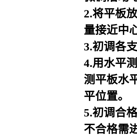
2.将平
量接近中
3.初调各
4.用水
测平板水
平位置。
5.初调合
不合格需