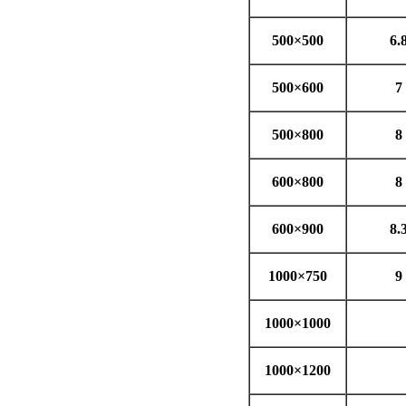
500×500
6.
500×600
7
500×800
8
600×800
8
600×900
8.
1000×750
9
1000×1000
1000×1200