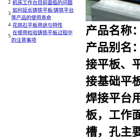
2
机床工作台目前面临的问题
如何延长铸铁平板/铸铁平台
3
等产品的使用寿命
4
花岗石平板用途与特性
产品名称
在使用检验铸铁平板过程中
5
的注意事项
产品别名
接平板
、
接基础平
焊接平台
板，工作
槽，孔主