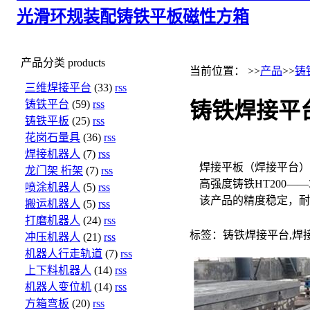
光滑环规
装配铸铁平板
磁性方箱
产品分类
products
当前位置： >>
产品
>>
铸
三维焊接平台
(33)
rss
铸铁平台
(59)
rss
铸铁焊接平
铸铁平板
(25)
rss
花岗石量具
(36)
rss
焊接机器人
(7)
rss
焊接平板（焊接平台）
龙门架 桁架
(7)
rss
高强度铸铁HT200—
喷涂机器人
(5)
rss
该产品的精度稳定，耐
搬运机器人
(5)
rss
打磨机器人
(24)
rss
标签：铸铁焊接平台,焊
冲压机器人
(21)
rss
机器人行走轨道
(7)
rss
上下料机器人
(14)
rss
机器人变位机
(14)
rss
方箱弯板
(20)
rss