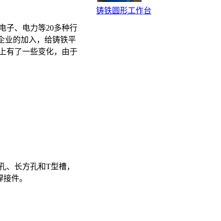
铸铁圆形工作台
电子、电力等20多种行
企业的加入，给铸铁平
上有了一些变化，由于
孔、长方孔和T型槽，
焊接件。