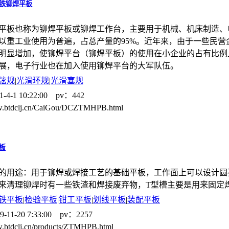
铁铆焊平板
平板也称为铆焊平板或铆焊工作台，主要用于机械、机床制造、
以重工业使用为普遍，占总产量的95%。近年来，由于一些民营
明显增加，使铆焊平台（铆焊平板）的使用在小企业的占有比例
展，电子行业也在加入使用铆焊平台的大军队伍。
弦规
|
光滑环规
|
光滑塞规
1-4-1 10:22:00 pv：442
ww.btdclj.cn/CaiGou/DCZTMHPB.html
板
的用途：用于铆焊或焊接工艺的基础平板，工作面上可以设计圆
来清理铆焊时有一些铁渣和焊接废弃物，T型槽主要是用来固定
铁平板
|
检验平板
|
钳工平板
|
划线平板
|
装配平板
9-11-20 7:33:00 pv：2257
w.btdclj.cn/products/ZTMHPB.html