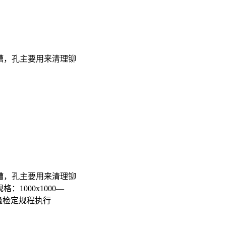
槽，孔主要用来清理铆
槽，孔主要用来清理铆
000x1000—
计量检定规程执行