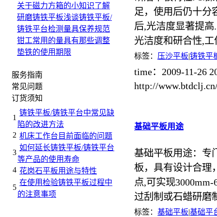
关于磁力方箱的小知识
了解
足，使用后仍十分
研磨铸铁平板
浅谈铸铁平板/
后,光洁度显著提高.
铸铁平台检测量具保养规范
光洁度和研合性,工
钳工常用的量具有那些
调整
垫铁的使用期限
标签：
压沙平板
|
铸铁平
time：2009-11-26 
服务指南
http://www.btdclj.
常见问题
订货须知
铸铁平板/铸铁平台中常见缺
1
陷的改进方法
基础平板用途
2
机床工作台目前面临的问题
如何延长铸铁平板/铸铁平台
基础平板用途：专
3
等产品的使用寿命
板，具有设计合理
4
花岗石平板用途与特性
点,可实现3000mm
在使用检验铸铁平板过程中
5
的注意事项
过刮制或石蜡研磨
标签：
基础平板
|
基础平