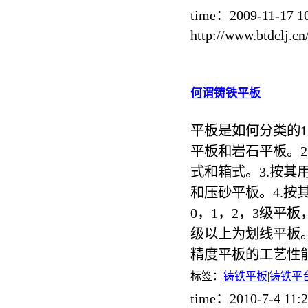
time：2009-11-17 
http://www.btdclj.
何谓铸铁平板
平板是如何分类的1
平板和岩石平板。2
式和箱式。3.按其
和压砂平板。4.按
0，1，2，3级平
级以上为划线平板
精度平板的工艺性
标签：
铸铁平板
|
铸铁平
time：2010-7-4 11