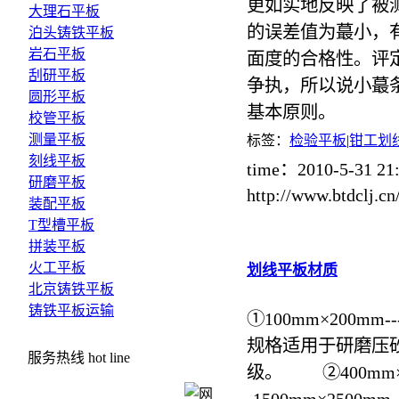
更如实地反映了被
大理石平板
的误差值为蕞小，
泊头铸铁平板
岩石平板
面度的合格性。评
刮研平板
争执，所以说小蕞
圆形平板
基本原则。
校管平板
测量平板
标签：
检验平板
|
钳工划
刻线平板
time：2010-5-31 2
研磨平板
http://www.btdclj.
装配平板
T型槽平板
拼装平板
火工平板
划线平板材质
北京铸铁平板
铸铁平板运输
①100mm×200mm---
规格适用于研磨压砂
服务热线
hot line
级。 ②400mm×600m