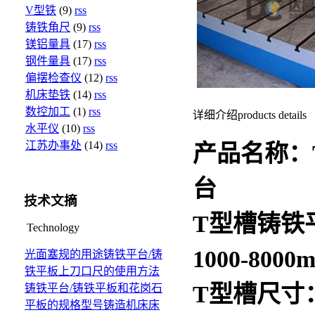
V型铁
(9)
rss
铸铁角尺
(9)
rss
镁铝量具
(17)
rss
钢件量具
(17)
rss
偏摆检查仪
(12)
rss
机床垫铁
(14)
rss
数控加工
(1)
rss
详细介绍
products details
水平仪
(10)
rss
江苏办事处
(14)
rss
产品名称：
台
技术文摘
T型槽铸铁
Technology
1000-8
光面塞规的用途
铸铁平台/铸
铁平板上刀口尺的使用方法
T型槽尺寸
铸铁平台/铸铁平板和花岗石
平板的规格型号
铸造机床床