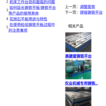
2
机床工作台目前面临的问题
上一页：
调整垫铁
如何延长铸铁平板/铸铁平台
3
下一页：
焊接铸铁平台
等产品的使用寿命
4
花岗石平板用途与特性
在使用检验铸铁平板过程中
相关产品
5
的注意事项
高硬度铸铁平台
农业机械专用铸铁...