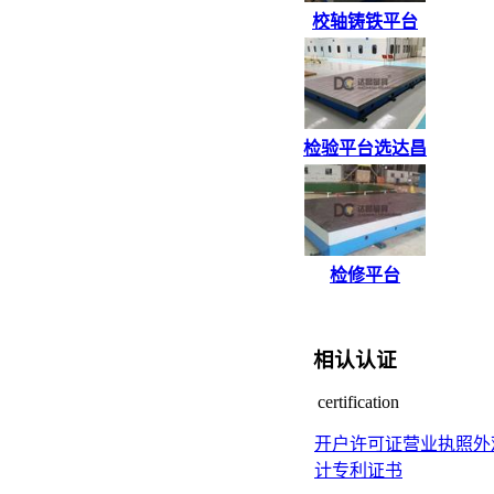
校轴铸铁平台
检验平台选达昌
检修平台
相认认证
certification
开户许可证
营业执照
外
计专利证书