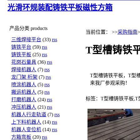
光滑环规
装配铸铁平板
磁性方箱
产品分类
products
当前位置： >>
采购指南
三维焊接平台
(33)
rss
铸铁平台
(59)
rss
T型槽铸铁
铸铁平板
(25)
rss
花岗石量具
(36)
rss
焊接机器人
(7)
rss
T型槽铸铁平板，T型
龙门架 桁架
(7)
rss
来我厂参观采购！
喷涂机器人
(5)
rss
搬运机器人
(5)
rss
标签：T型槽铸铁平板,
打磨机器人
(24)
rss
冲压机器人
(21)
rss
机器人行走轨道
(7)
rss
上下料机器人
(14)
rss
机器人变位机
(14)
rss
方箱弯板
(20)
rss