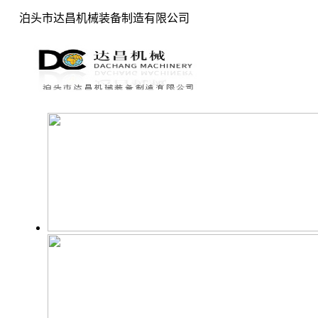
泊头市达昌机械装备制造有限公司