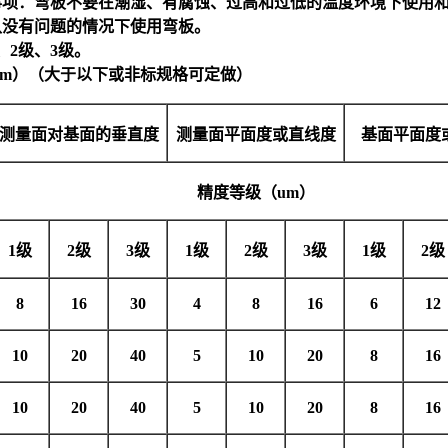
事项：弯板不要在潮湿、有腐蚀、过高和过低的温度环境下使用
认没有问题的情况下使用弯板。
、2级、3级。
mm）（大于以下或非标规格可定做）
测量面对基面的垂直度
测量面平面度或直线度
基面平面度
精度等级（
um
）
1
级
2
级
3
级
1
级
2
级
3
级
1
级
2
级
8
16
30
4
8
16
6
12
10
20
40
5
10
20
8
16
10
20
40
5
10
20
8
16