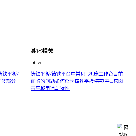
其它相关
other
铸铁平板/
铸铁平板/铸铁平台中常见...
机床工作台目前
宁波部分
面临的问题
如何延长铸铁平板/铸铁平...
花岗
石平板用途与特性