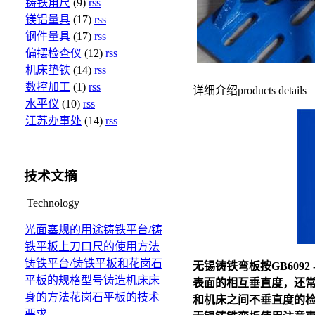
铸铁角尺
(9)
rss
镁铝量具
(17)
rss
钢件量具
(17)
rss
偏摆检查仪
(12)
rss
机床垫铁
(14)
rss
数控加工
(1)
rss
详细介绍
products details
水平仪
(10)
rss
江苏办事处
(14)
rss
技术文摘
Technology
光面塞规的用途
铸铁平台/铸
铁平板上刀口尺的使用方法
铸铁平台/铸铁平板和花岗石
无锡铸铁弯板
按GB60
平板的规格型号
铸造机床床
表面的相互垂直度，还
身的方法
花岗石平板的技术
和机床之间不垂直度的
要求