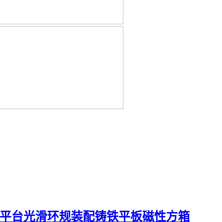
平台
光滑环规
装配铸铁平板
磁性方箱