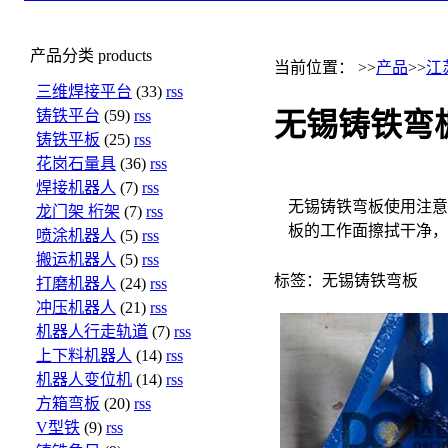
产品分类
products
当前位置： >>
产品
>>
江
三维焊接平台
(33)
rss
铸铁平台
(59)
rss
无锡铸铁弯
铸铁平板
(25)
rss
花岗石量具
(36)
rss
焊接机器人
(7)
rss
无锡铸铁弯板使用注意
龙门架 桁架
(7)
rss
板的工作面擦拭干净，
喷涂机器人
(5)
rss
搬运机器人
(5)
rss
标签：无锡铸铁弯板
打磨机器人
(24)
rss
冲压机器人
(21)
rss
机器人行走轨道
(7)
rss
上下料机器人
(14)
rss
机器人变位机
(14)
rss
方箱弯板
(20)
rss
V型铁
(9)
rss