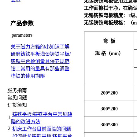
无锡铸铁弯板
使用注意
工作面擦拭干净，在确
无锡铸铁弯板
精度：1级
产品参数
无锡铸铁弯板
规格：（
parameters
弯
板
关于磁力方箱的小知识
了解
规
格（
mm
）
研磨铸铁平板
浅谈铸铁平板/
铸铁平台检测量具保养规范
钳工常用的量具有那些
调整
垫铁的使用期限
服务指南
200*200
常见问题
订货须知
300*200
铸铁平板/铸铁平台中常见缺
1
陷的改进方法
300*300
2
机床工作台目前面临的问题
如何延长铸铁平板/铸铁平台