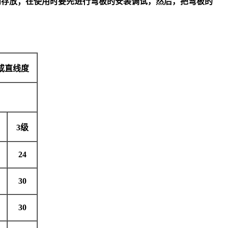
和存放；在使用时要先进行弯板的安装调试，然后，把弯板的
或直线度
3
级
24
30
30