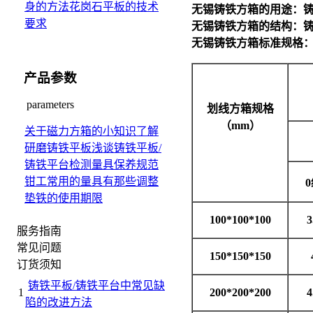
身的方法
花岗石平板的技术
无锡铸铁方箱
的用途：
要求
无锡铸铁方箱
的结构：
无锡铸铁方箱
标准规格
产品参数
parameters
划线方箱规格
（
mm
）
关于磁力方箱的小知识
了解
研磨铸铁平板
浅谈铸铁平板/
铸铁平台检测量具保养规范
钳工常用的量具有那些
调整
0
垫铁的使用期限
100*100*100
3
服务指南
常见问题
150*150*150
订货须知
铸铁平板/铸铁平台中常见缺
1
200*200*200
4
陷的改进方法