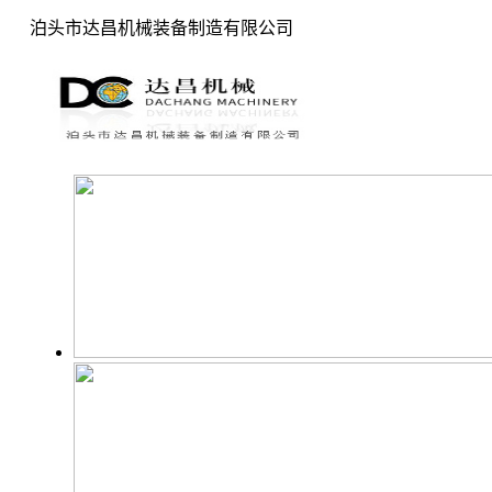
泊头市达昌机械装备制造有限公司