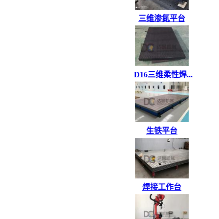
三维渗氮平台
D16三维柔性焊...
生铁平台
焊接工作台