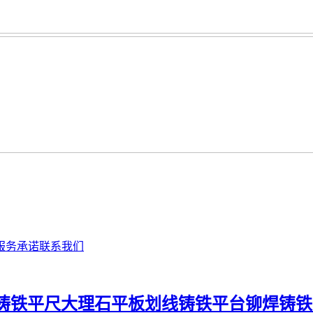
服务承诺
联系我们
铸铁平尺
大理石平板
划线铸铁平台
铆焊铸铁