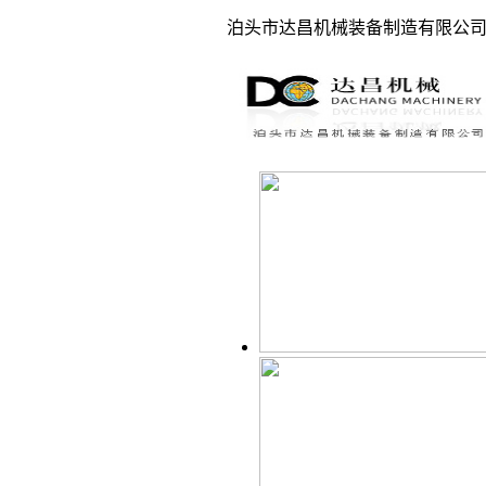
泊头市达昌机械装备制造有限公