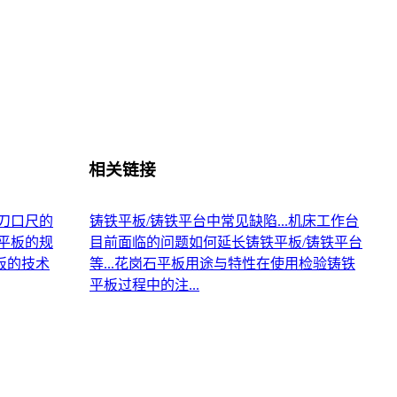
相关链接
刀口尺的
铸铁平板/铸铁平台中常见缺陷...
机床工作台
平板的规
目前面临的问题
如何延长铸铁平板/铸铁平台
板的技术
等...
花岗石平板用途与特性
在使用检验铸铁
平板过程中的注...