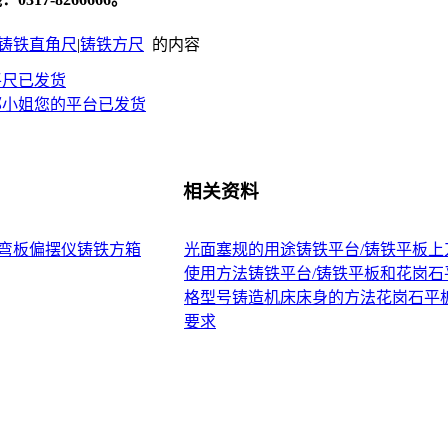
铸铁直角尺
|
铸铁方尺
的内容
平尺已发货
郭小姐您的平台已发货
相关资料
弯板
偏摆仪
铸铁方箱
光面塞规的用途
铸铁平台/铸铁平板上
使用方法
铸铁平台/铸铁平板和花岗石
格型号
铸造机床床身的方法
花岗石平
要求