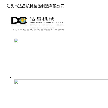
泊头市达昌机械装备制造有限公司