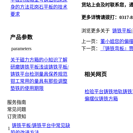
货站上会及时联系您，
身的方法
花岗石平板的技术
要求
更多详情请拨打：0317-826
浏览更多关于
铸铁平板
|
产品参数
上一页：
董小姐您的偏
下一页：
『铸铁弯板』
parameters
关于磁力方箱的小知识
了解
研磨铸铁平板
浅谈铸铁平板/
相关网页
铸铁平台检测量具保养规范
钳工常用的量具有那些
调整
垫铁的使用期限
检验平台
铸铁地轨
铸铁
偏摆仪
铸铁方箱
服务指南
常见问题
订货须知
铸铁平板/铸铁平台中常见缺
1
陷的改进方法