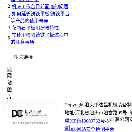
2
机床工作台目前面临的问题
如何延长铸铁平板/铸铁平台
3
等产品的使用寿命
4
花岗石平板用途与特性
在使用检验铸铁平板过程中
5
的注意事项
相关链接
Copyright 泊头市达昌机械装备制造有限
地址:河北省泊头市泊富路99号 邮箱:ada
冀公网安备
冀ICP备13009732号-6
360网站安全检测平台