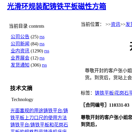
光滑环规
装配铸铁平板
磁性方箱
当前位置： >>
资讯
>>
发
当前目录
contents
公司公告
(25)
rss
公司新闻
(84)
rss
业内资讯
(1290)
rss
业界展会
(12)
rss
发货通知
(306)
rss
尊敬开封的客户张小姐
货。到货后，货站上会
技术文摘
标签：
铸铁平板
|
花岗石
Technology
〖合同编号〗110331-03
光面塞规的用途
铸铁平台/铸
尊敬开封的客户张小姐
铁平板上刀口尺的使用方法
到货后，
铸铁平台/铸铁平板和花岗石
平板的规格型号
铸造机床床