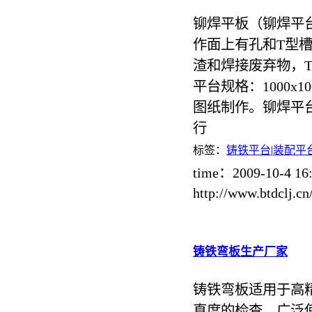
铆焊平板（铆焊平
作面上有孔和T型
渣和焊接废弃物，
平台规格：1000x1
图纸制作。铆焊平
行
标签：
铸铁平台
|
装配平
time：2009-10-4 1
http://www.btdclj.
铸铁弯板生产厂家
铸铁弯板适用于高
直度的检查，广泛