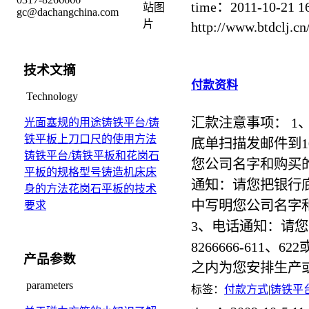
time：2011-10-21 
gc@dachangchina.com
http://www.btdclj
技术文摘
付款资料
Technology
汇款注意事项： 1
光面塞规的用途
铸铁平台/铸
铁平板上刀口尺的使用方法
底单扫描发邮件到102
铸铁平台/铸铁平板和花岗石
您公司名字和购买的
平板的规格型号
铸造机床床
通知：请您把银行底单
身的方法
花岗石平板的技术
中写明您公司名字
要求
3、电话通知：请您
8266666-611、6
产品参数
之内为您安排生产
parameters
标签：
付款方式
|
铸铁平