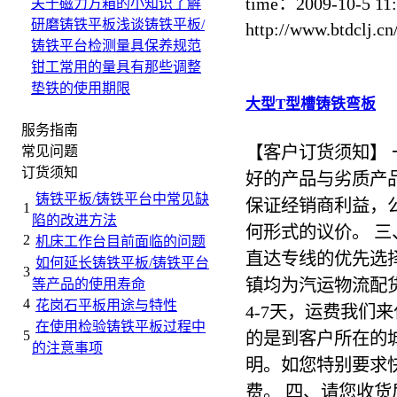
time：2009-10-5 1
关于磁力方箱的小知识
了解
研磨铸铁平板
浅谈铸铁平板/
http://www.btdclj
铸铁平台检测量具保养规范
钳工常用的量具有那些
调整
垫铁的使用期限
大型T型槽铸铁弯板
服务指南
【客户订货须知】
常见问题
订货须知
好的产品与劣质产
铸铁平板/铸铁平台中常见缺
保证经销商利益，
1
陷的改进方法
何形式的议价。 
2
机床工作台目前面临的问题
直达专线的优先选
如何延长铸铁平板/铸铁平台
3
镇均为汽运物流配
等产品的使用寿命
4
花岗石平板用途与特性
4-7天，运费我们
在使用检验铸铁平板过程中
5
的是到客户所在的
的注意事项
明。如您特别要求
费。 四、请您收