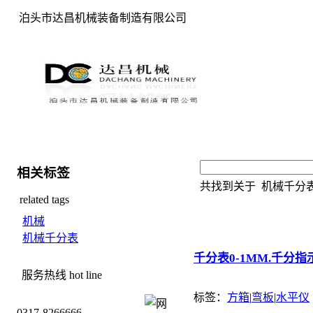
泊头市达昌机械装备制造有限公司
相关标签
共找到关于
机械千分
related tags
机械
机械千分表
千分表0-1MM.千分指
服务热线
hot line
标签：
方箱
|
弯板
|
水平仪
0317-8266666