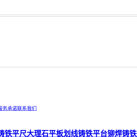
服务承诺
联系我们
铸铁平尺
大理石平板
划线铸铁平台
铆焊铸铁