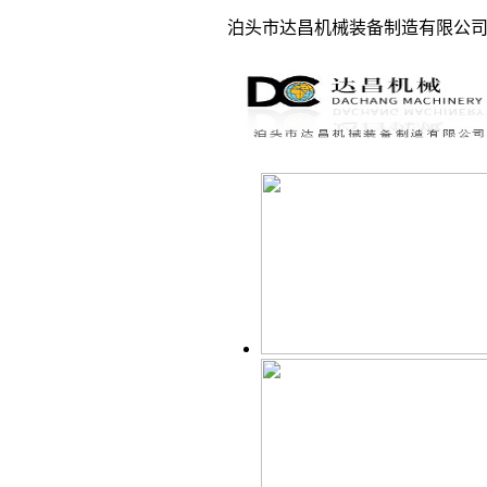
泊头市达昌机械装备制造有限公