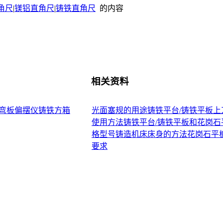
角尺
|
镁铝直角尺
|
铸铁直角尺
的内容
相关资料
弯板
偏摆仪
铸铁方箱
光面塞规的用途
铸铁平台/铸铁平板上
使用方法
铸铁平台/铸铁平板和花岗石
格型号
铸造机床床身的方法
花岗石平
要求