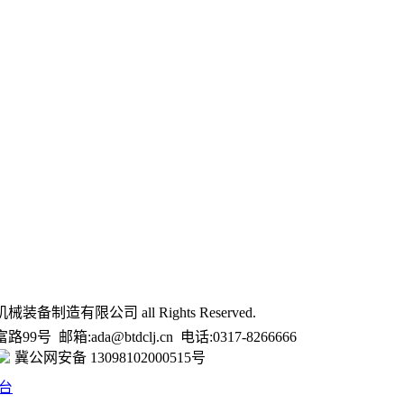
械装备制造有限公司 all Rights Reserved.
 邮箱:ada@btdclj.cn 电话:0317-8266666
冀公网安备 13098102000515号
平台