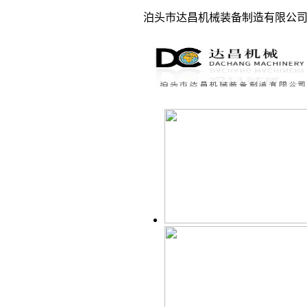
泊头市达昌机械装备制造有限公