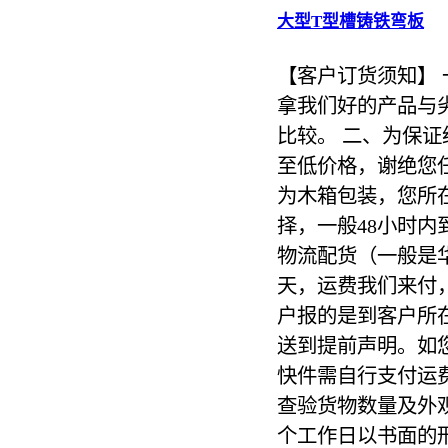
大型T型槽铸铁弯板
【客户订货须知】
拿我们好的产品与
比较。 二、为保
至低价格，谢绝您
为木箱包装，您所
择，一般48小时
物流配货（一般是华
天，运费我们来付
户报的是到客户所
送到提前声明。如
快件需自行支付运
查验货物数量及外
个工作日以书面的