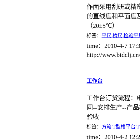
作面采用刮研或精
的直线度和平面度
（20±5℃）
标签：
平尺
|
桥尺
|
检验平
time：2010-4-7 17
http://www.btdclj.c
工作台
工作台订货流程：电
同--安排生产--产品
验收
标签：
方箱
|
T型槽平台
|
time：2010-4-2 12