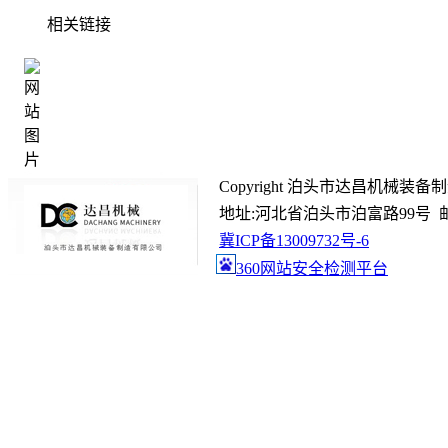
相关链接
Copyright 泊头市达昌机械装备制造有限
地址:河北省泊头市泊富路99号 邮箱:gc@
冀ICP备13009732号-6
360网站安全检测平台