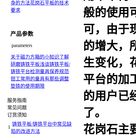
身的方法
花岗石平板的技术
般的使用
要求
可，由于
产品参数
的增大，
parameters
关于磁力方箱的小知识
了解
生变化，
研磨铸铁平板
浅谈铸铁平板/
铸铁平台检测量具保养规范
平台
的加
钳工常用的量具有那些
调整
垫铁的使用期限
的用户已
服务指南
常见问题
了。
订货须知
铸铁平板/铸铁平台中常见缺
花岗石主
1
陷的改进方法