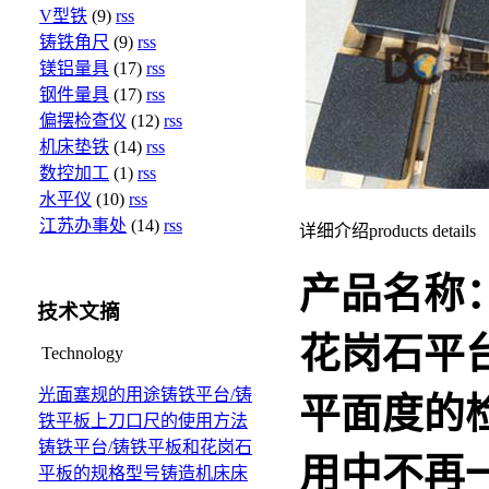
V型铁
(9)
rss
铸铁角尺
(9)
rss
镁铝量具
(17)
rss
钢件量具
(17)
rss
偏摆检查仪
(12)
rss
机床垫铁
(14)
rss
数控加工
(1)
rss
水平仪
(10)
rss
江苏办事处
(14)
rss
详细介绍
products details
产品名称
技术文摘
花岗石平
Technology
光面塞规的用途
铸铁平台/铸
平面度的
铁平板上刀口尺的使用方法
铸铁平台/铸铁平板和花岗石
用中不再
平板的规格型号
铸造机床床