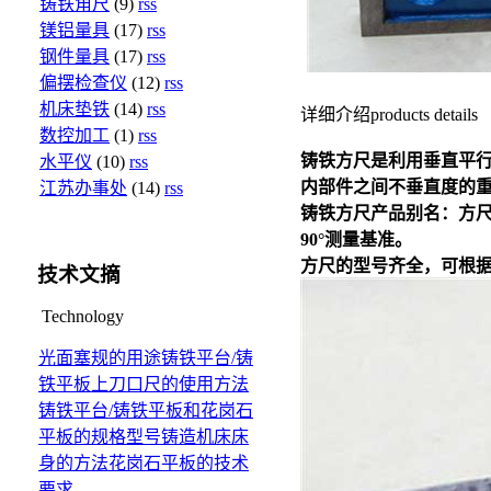
铸铁角尺
(9)
rss
镁铝量具
(17)
rss
钢件量具
(17)
rss
偏摆检查仪
(12)
rss
机床垫铁
(14)
rss
详细介绍
products details
数控加工
(1)
rss
铸铁方尺
是利用垂直平
水平仪
(10)
rss
内部件之间不垂直度的
江苏办事处
(14)
rss
铸铁方尺
产品别名：
方
90°测量基准。
方尺
的型号齐全，可根
技术文摘
Technology
光面塞规的用途
铸铁平台/铸
铁平板上刀口尺的使用方法
铸铁平台/铸铁平板和花岗石
平板的规格型号
铸造机床床
身的方法
花岗石平板的技术
要求