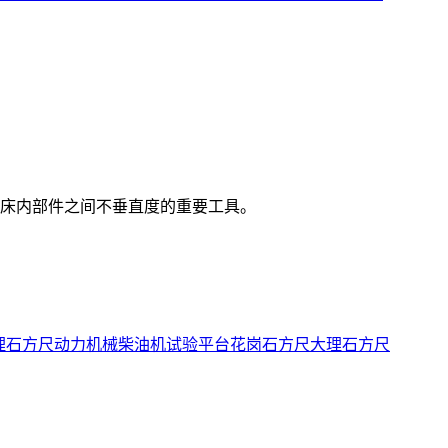
床内部件之间不垂直度的重要工具。
理石方尺
动力机械柴油机试验平台
花岗石方尺
大理石方尺