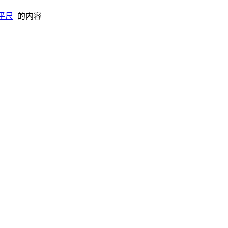
平尺
的内容