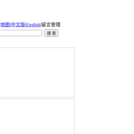
|
地图
|
中文版
|
English
|
留言管理