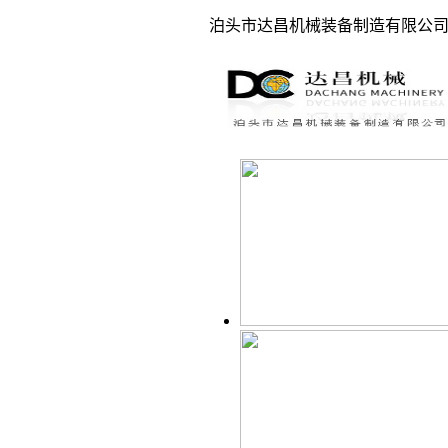
泊头市达昌机械装备制造有限公