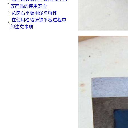
3
等产品的使用寿命
4
花岗石平板用途与特性
在使用检验铸铁平板过程中
5
的注意事项