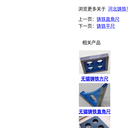
浏览更多关于
河北铸铁
上一页：
铸铁直角尺
下一页：
铸铁平尺
相关产品
无锡铸铁方尺
无锡铸铁直角尺