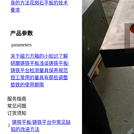
身的方法
花岗石平板的技术
要求
产品参数
parameters
关于磁力方箱的小知识
了解
研磨铸铁平板
浅谈铸铁平板/
铸铁平台检测量具保养规范
钳工常用的量具有那些
调整
垫铁的使用期限
服务指南
常见问题
订货须知
铸铁平板/铸铁平台中常见缺
1
陷的改进方法