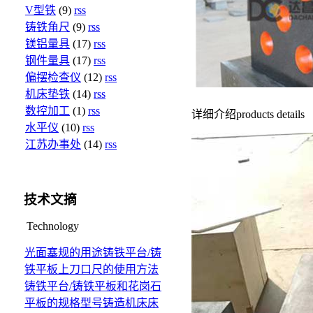
V型铁
(9)
rss
铸铁角尺
(9)
rss
镁铝量具
(17)
rss
钢件量具
(17)
rss
偏摆检查仪
(12)
rss
机床垫铁
(14)
rss
数控加工
(1)
rss
详细介绍
products details
水平仪
(10)
rss
江苏办事处
(14)
rss
技术文摘
Technology
光面塞规的用途
铸铁平台/铸
铁平板上刀口尺的使用方法
铸铁平台/铸铁平板和花岗石
平板的规格型号
铸造机床床