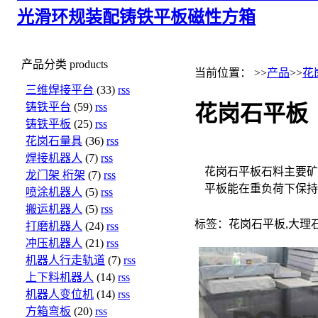
光滑环规
装配铸铁平板
磁性方箱
产品分类
products
当前位置： >>
产品
>>
花
三维焊接平台
(33)
rss
铸铁平台
(59)
rss
花岗石平板
铸铁平板
(25)
rss
花岗石量具
(36)
rss
焊接机器人
(7)
rss
花岗石平板石料主要矿
龙门架 桁架
(7)
rss
平板能在重负荷下保持
喷涂机器人
(5)
rss
搬运机器人
(5)
rss
标签：花岗石平板,大理
打磨机器人
(24)
rss
冲压机器人
(21)
rss
机器人行走轨道
(7)
rss
上下料机器人
(14)
rss
机器人变位机
(14)
rss
方箱弯板
(20)
rss