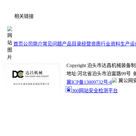
相关链接
首页
公司简介
常见问题
产品目录
经营资质
行业资料
生产设
Copyright 泊头市达昌机械装备制造有限
地址:河北省泊头市泊富路99号 邮箱:ada
冀公网安备
冀ICP备13009732号-6
360网站安全检测平台