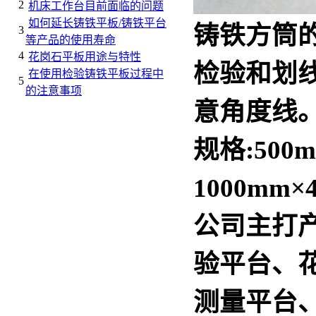
2
机床工作台目前面临的问题
如何延长铸铁平板/铸铁平台
铸铁
方筒
3
等产品的使用寿命
4
花岗石平板用途与特性
检验和划
在使用检验铸铁平板过程中
5
的注意事项
意角度线
规格:500m
1000mm×
公司主打
验平台、
测量平台