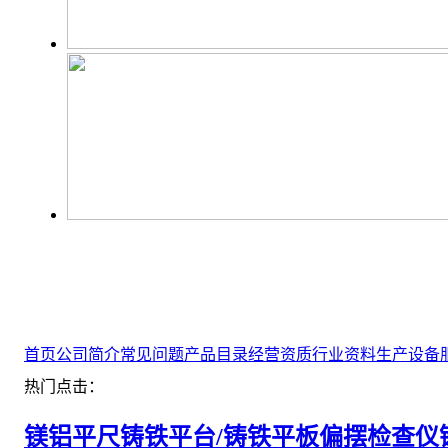
首页
公司简介
常见问题
产品目录
经营资质
行业资料
生产设备
热门点击：
镁铝平尺
铸铁平台/铸铁平板
偏摆检查仪