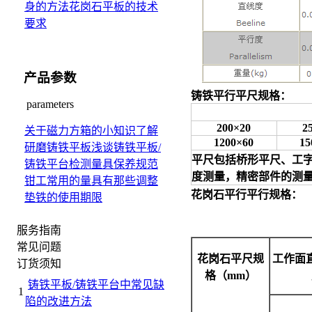
身的方法
花岗石平板的技术
要求
产品参数
铸铁平行平尺
规格：
parameters
200×20
2
关于磁力方箱的小知识
了解
1200×60
15
研磨铸铁平板
浅谈铸铁平板/
平尺
包括桥形
平尺
、工
铸铁平台检测量具保养规范
度测量，精密部件的测
钳工常用的量具有那些
调整
花岗石平行平行规格：
垫铁的使用期限
服务指南
常见问题
花岗石平尺
规
工作面
订货须知
格（
mm
）
铸铁平板/铸铁平台中常见缺
1
陷的改进方法