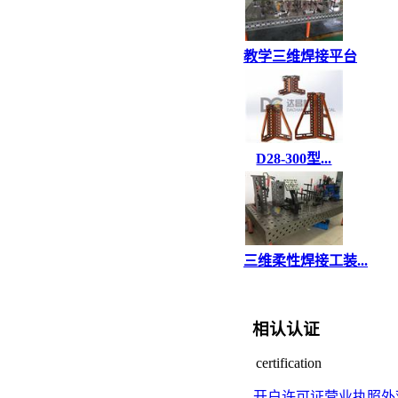
教学三维焊接平台
D28-300型...
三维柔性焊接工装...
相认认证
certification
开户许可证
营业执照
外