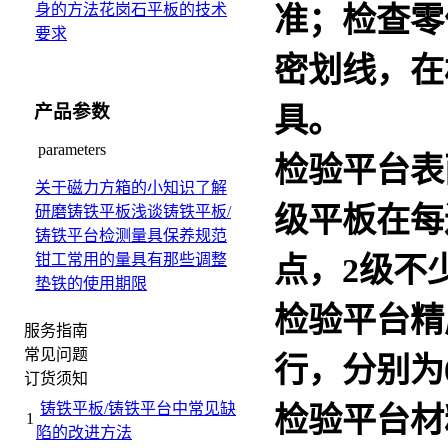
身的方法
花岗石平板的技术
准；检查零
要求
密划线，在
产品参数
具。
parameters
检验平台
表
关于磁力方箱的小知识
了解
级平板在每
研磨铸铁平板
浅谈铸铁平板/
铸铁平台检测量具保养规范
钳工常用的量具有那些
调整
点，2级不少
垫铁的使用期限
检验平台
精
服务指南
常见问题
行，分别为
订货须知
铸铁平板/铸铁平台中常见缺
检验平台
材
1
陷的改进方法