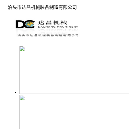
泊头市达昌机械装备制造有限公司