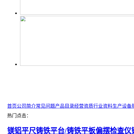
首页
公司简介
常见问题
产品目录
经营资质
行业资料
生产设备
热门点击：
镁铝平尺
铸铁平台/铸铁平板
偏摆检查仪