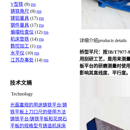
V型铁
(9)
rss
铸铁角尺
(9)
rss
镁铝量具
(17)
rss
钢件量具
(17)
rss
偏摆检查仪
(12)
rss
机床垫铁
(14)
rss
详细介绍
products details
数控加工
(1)
rss
桥型平尺
：按
JB/T7977-
水平仪
(10)
rss
用刮研工艺，是用来测
江苏办事处
(14)
rss
板平台的研磨测量时使
影响其直线度、平行度
技术文摘
Technology
光面塞规的用途
铸铁平台/铸
铁平板上刀口尺的使用方法
铸铁平台/铸铁平板和花岗石
平板的规格型号
铸造机床床