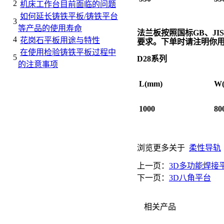
2
机床工作台目前面临的问题
如何延长铸铁平板/铸铁平台
3
等产品的使用寿命
法兰板按照国标
GB
、
JIS
4
花岗石平板用途与特性
要求。下单时请注明你
在使用检验铸铁平板过程中
5
D28
系列
的注意事项
L(mm)
W
1000
80
浏览更多关于
柔性导轨
上一页：
3D多功能焊接
下一页：
3D八角平台
相关产品