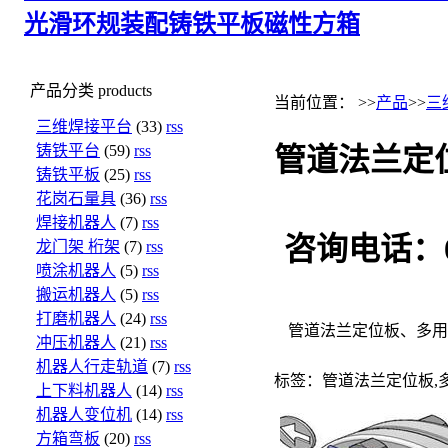
光滑环规
装配铸铁平板
磁性方箱
产品分类
products
当前位置： >>
产品
>>
三
三维焊接平台
(33)
rss
铸铁平台
(59)
rss
管道法兰定
铸铁平板
(25)
rss
花岗石量具
(36)
rss
焊接机器人
(7)
rss
咨询电话：031
龙门架 桁架
(7)
rss
喷涂机器人
(5)
rss
搬运机器人
(5)
rss
打磨机器人
(24)
rss
管道法兰定位板、多用
冲压机器人
(21)
rss
机器人行走轨道
(7)
rss
标签：管道法兰定位板,
上下料机器人
(14)
rss
机器人变位机
(14)
rss
方箱弯板
(20)
rss