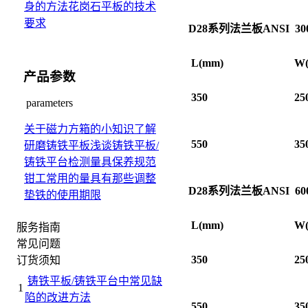
身的方法
花岗石平板的技术
要求
D28
系列法兰板
ANSI 30
L(mm)
W
产品参数
350
25
parameters
关于磁力方箱的小知识
了解
550
35
研磨铸铁平板
浅谈铸铁平板/
铸铁平台检测量具保养规范
钳工常用的量具有那些
调整
D28
系列法兰板
ANSI 60
垫铁的使用期限
L(mm)
W
服务指南
常见问题
350
25
订货须知
铸铁平板/铸铁平台中常见缺
1
陷的改进方法
550
35