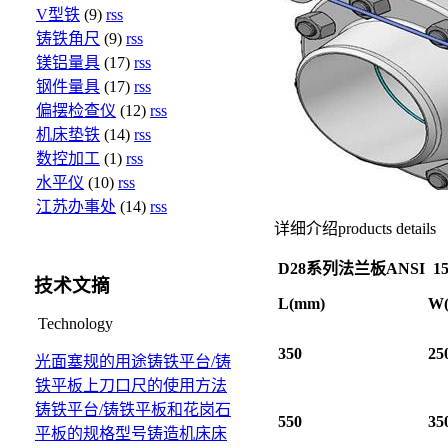
V型铁
(9)
rss
铸铁角尺
(9)
rss
镁铝量具
(17)
rss
钢件量具
(17)
rss
偏摆检查仪
(12)
rss
机床垫铁
(14)
rss
数控加工
(1)
rss
水平仪
(10)
rss
江苏办事处
(14)
rss
详细介绍
products details
D28
系列法兰板
ANSI 1
技术文摘
L(mm)
W
Technology
350
25
光面塞规的用途
铸铁平台/铸
铁平板上刀口尺的使用方法
铸铁平台/铸铁平板和花岗石
550
35
平板的规格型号
铸造机床床