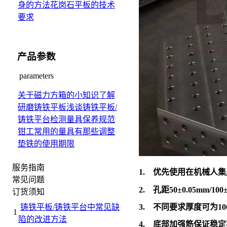
身的方法
花岗石平板的技术
要求
产品参数
parameters
关于磁力方箱的小知识
了解
研磨铸铁平板
浅谈铸铁平板/
铸铁平台检测量具保养规范
钳工常用的量具有那些
调整
垫铁的使用期限
服务指南
1.
优先使用在机械人集
常见问题
2.
孔距
50±0.05mm/100
订货须知
铸铁平板/铸铁平台中常见缺
3.
不同要求厚度可为
1
1
陷的改进方法
4.
底部加强筋保证稳定