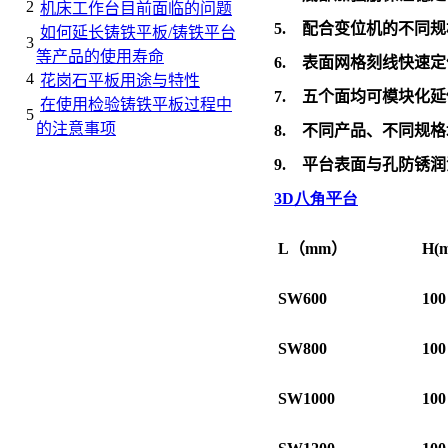
2
机床工作台目前面临的问题
5.
配合变位机的不同规
如何延长铸铁平板/铸铁平台
3
等产品的使用寿命
6.
表面网格刻线快速定
4
花岗石平板用途与特性
7.
五个面均可模块化延
在使用检验铸铁平板过程中
5
的注意事项
8.
不同产品、不同规格
9.
平台表面与孔防锈润
3D
八角平台
L
（
mm
）
H(
SW600
100
SW800
100
SW1000
100