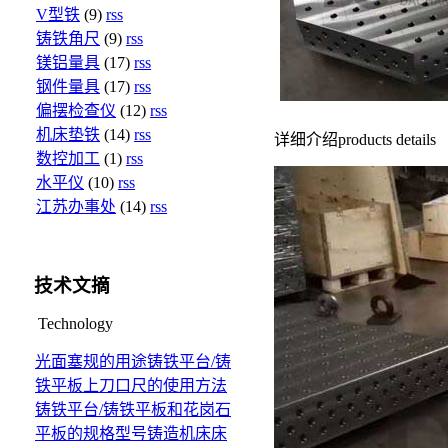
V型铁
(9)
rss
铸铁角尺
(9)
rss
镁铝量具
(17)
rss
钢件量具
(17)
rss
偏摆检查仪
(12)
rss
机床垫铁
(14)
rss
详细介绍
products details
数控加工
(1)
rss
水平仪
(10)
rss
江苏办事处
(14)
rss
技术文摘
Technology
光面塞规的用途
铸铁平台/铸
铁平板上刀口尺的使用方法
铸铁平台/铸铁平板和花岗石
平板的规格型号
铸造机床床