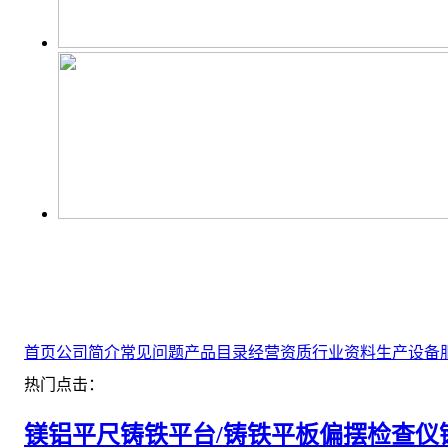
首页
公司简介
常见问题
产品目录
经营资质
行业资料
生产设备
热门点击：
镁铝平尺
铸铁平台/铸铁平板
偏摆检查仪