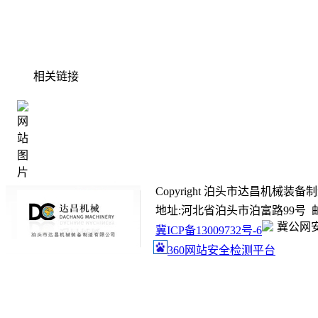
相关链接
Copyright 泊头市达昌机械装备制造有限
地址:河北省泊头市泊富路99号 邮箱:ada
冀公网安备
冀ICP备13009732号-6
360网站安全检测平台