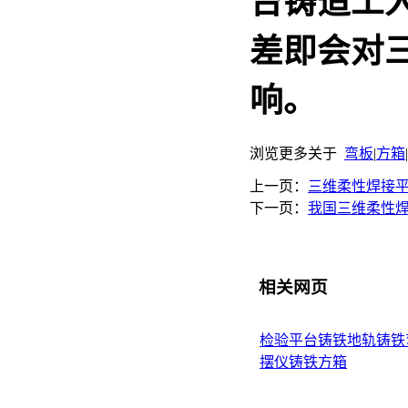
台
铸造工
差即会对
响。
浏览更多关于
弯板
|
方箱
|
上一页：
三维柔性焊接
下一页：
我国三维柔性
相关网页
检验平台
铸铁地轨
铸铁
摆仪
铸铁方箱