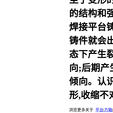
的结构和
焊接平台
铸件就会
态下产生裂
向;后期产
倾向。认
形,收缩不
浏览更多关于
平台
|
方箱
|