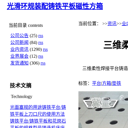
光滑环规
装配铸铁平板
磁性方箱
当前位置： >>
资讯
>>
业
当前目录
contents
公司公告
(25)
rss
公司新闻
(84)
rss
三维
业内资讯
(1290)
rss
业界展会
(12)
rss
发货通知
(306)
rss
三维柔性焊接平台铸造
标签：
平台
|
方箱
|
垫铁
技术文摘
Technology
光面塞规的用途
铸铁平台/铸
铁平板上刀口尺的使用方法
铸铁平台/铸铁平板和花岗石
平板的规格型号
铸造机床床