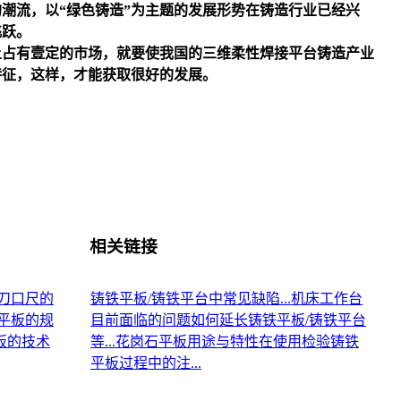
潮流，以“绿色铸造”为主题的发展形势在铸造行业已经兴
飞跃。
上占有壹定的市场，就要使我国的
三维柔性焊接平台
铸造产业
特征，这样，才能获取很好的发展。
相关链接
刀口尺的
铸铁平板/铸铁平台中常见缺陷...
机床工作台
平板的规
目前面临的问题
如何延长铸铁平板/铸铁平台
板的技术
等...
花岗石平板用途与特性
在使用检验铸铁
平板过程中的注...