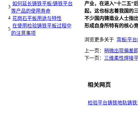
如何延长铸铁平板/铸铁平台
产业，在进入“十二五”
3
等产品的使用寿命
起，这也标志着我国的
4
花岗石平板用途与特性
不少国内铸造业人士指
在使用检验铸铁平板过程中
形成自身所特有的核心
5
的注意事项
浏览更多关于
弯板
|
平台
|
上一页：
稍微出现偏差
下一页：
三维柔性焊接
相关网页
检验平台
铸铁地轨
铸铁