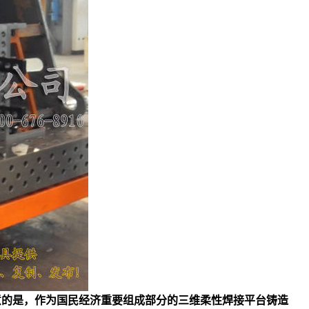
意的是，作为国民经济重要组成部分的
三维柔性焊接平台
铸造