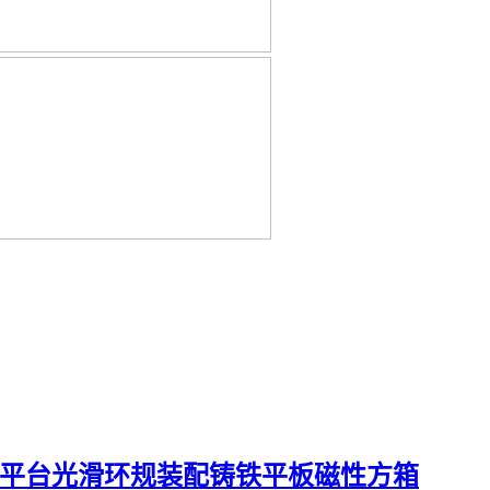
平台
光滑环规
装配铸铁平板
磁性方箱