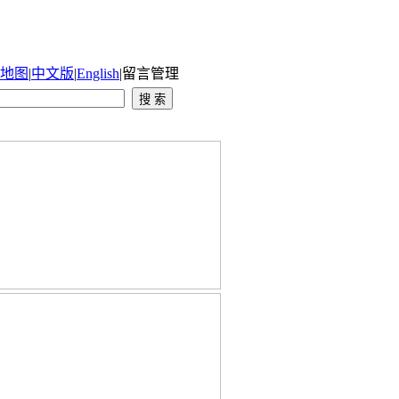
地图
|
中文版
|
English
|
留言管理