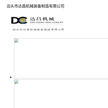
泊头市达昌机械装备制造有限公司