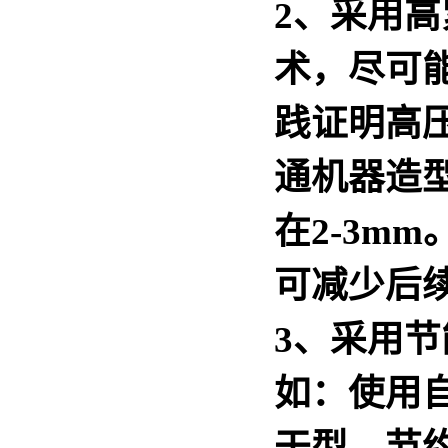
2、采用
术，尽可
践证明高
通机器造型
在2-3m
可减少后
3、采用
如：使用
干型，节