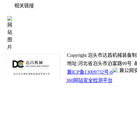
相关链接
Copyright 泊头市达昌机械装备制造有限
地址:河北省泊头市泊富路99号 邮箱:ada
冀公网安备
冀ICP备13009732号-6
360网站安全检测平台