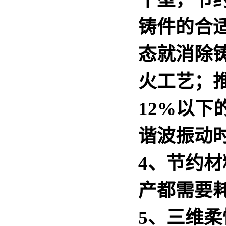
铸件的合
态就消除
火工艺；
12%以
谐波振动
4、节约
产都需要
5、
三维柔