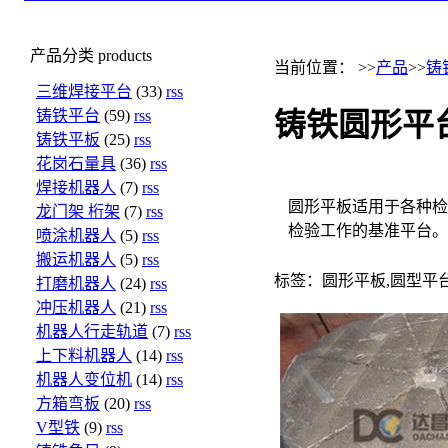
产品分类
products
当前位置： >>
产品
>>
铸
三维焊接平台
(33)
rss
铸铁平台
(59)
rss
铸铁圆形平
铸铁平板
(25)
rss
花岗石量具
(36)
rss
焊接机器人
(7)
rss
圆形平板适用于各种检
龙门架 桁架
(7)
rss
检验工作的基准平台。
喷涂机器人
(5)
rss
搬运机器人
(5)
rss
标签：圆形平板,圆型平
打磨机器人
(24)
rss
冲压机器人
(21)
rss
机器人行走轨道
(7)
rss
上下料机器人
(14)
rss
机器人变位机
(14)
rss
方箱弯板
(20)
rss
V型铁
(9)
rss