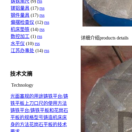
铸铁角尺
(9)
rss
镁铝量具
(17)
rss
钢件量具
(17)
rss
偏摆检查仪
(12)
rss
机床垫铁
(14)
rss
数控加工
(1)
rss
详细介绍
products details
水平仪
(10)
rss
江苏办事处
(14)
rss
技术文摘
Technology
光面塞规的用途
铸铁平台/铸
铁平板上刀口尺的使用方法
铸铁平台/铸铁平板和花岗石
平板的规格型号
铸造机床床
身的方法
花岗石平板的技术
要求