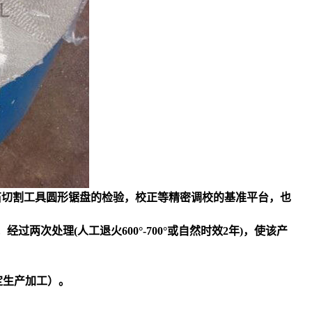
石切割工具圆形锯盘的检验，校正等精密调校的基准平台，也
；经过两次处理(人工退火600°-700°或自然时效2年)，使该产
定生产加工）。