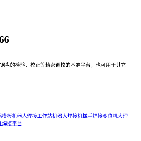
66
锯盘的检验，校正等精密调校的基准平台，也可用于其它
铝模板机器人焊接工作站
机器人焊接
机械手焊接变位机
大理
维焊接平台