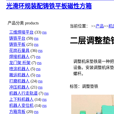
光滑环规
装配铸铁平板
磁性方箱
产品分类
products
当前位置： >>
产品
>>
机
三维焊接平台
(33)
rss
铸铁平台
(59)
rss
二层调整垫
铸铁平板
(25)
rss
花岗石量具
(36)
rss
焊接机器人
(7)
rss
调整机床垫铁是一种把
龙门架 桁架
(7)
rss
设备。安装调整机床垫
喷涂机器人
(5)
rss
螺杆。
搬运机器人
(5)
rss
打磨机器人
(24)
rss
标签：调整垫铁
冲压机器人
(21)
rss
机器人行走轨道
(7)
rss
上下料机器人
(14)
rss
机器人变位机
(14)
rss
方箱弯板
(20)
rss