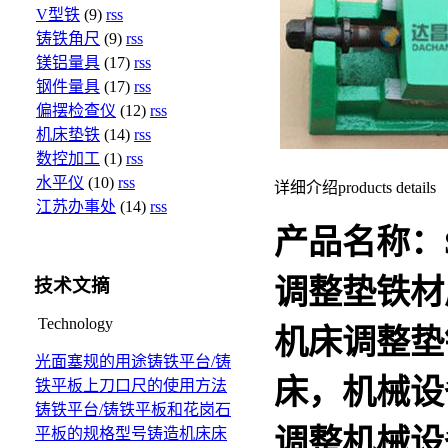
V型铁
(9)
rss
铸铁角尺
(9)
rss
镁铝量具
(17)
rss
钢件量具
(17)
rss
偏摆检查仪
(12)
rss
机床垫铁
(14)
rss
数控加工
(1)
rss
水平仪
(10)
rss
详细介绍
products details
江苏办事处
(14)
rss
产品名称：
调整垫铁
材
技术文摘
Technology
机床
调整垫
光面塞规的用途
铸铁平台/铸
床，机械设
铁平板上刀口尺的使用方法
铸铁平台/铸铁平板和花岗石
调整机械
平板的规格型号
铸造机床床