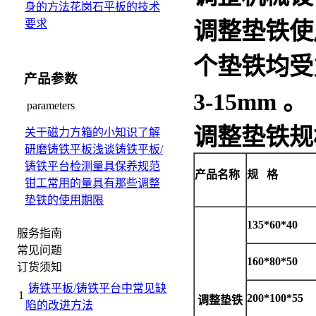
身的方法
花岗石平板的技术
要求
调整垫铁
使
个垫铁均受
产品参数
3
-15mm
。
parameters
调整垫铁
规
关于磁力方箱的小知识
了解
研磨铸铁平板
浅谈铸铁平板/
铸铁平台检测量具保养规范
产品名称
规 格
钳工常用的量具有那些
调整
垫铁的使用期限
135*60*40
服务指南
常见问题
160*80*50
订货须知
铸铁平板/铸铁平台中常见缺
1
200*100*55
调整垫铁
陷的改进方法