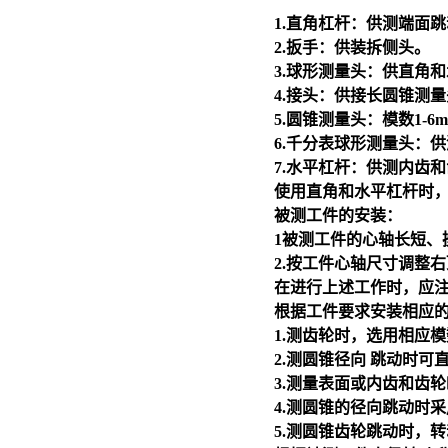
1.直角杠杆：供测端面
2.扳手：供装拆侧头。
3.球形测量头：供直角
4.接头：供接长圆锥测
5.圆锥测量头：模数1
-6
6.千分表球形测量头：
7.水平杠杆：供测内齿
使用直角和水平杠杆时，
被测工件的安装：
1被测工件的心轴长短、
2.按工件心轴尺寸调整
在进行上述工作时，应
根据工件要求安装相应的
1.测齿轮时，选用相应
2.测圆锥径向 跳动时
3.测量表面或内齿和齿
4.测圆锥的径向跳动时
5.测圆锥齿轮跳动时，