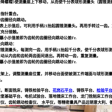
升降螺帽5使测量座上下移动，从而使千分表球形测量头（圆锥测
与指针重合。
的齿圈径向跳动。
分表上示值后，可利用手柄21抬起圆锥测量头。再用手转过一齿
应充分接触。
与蕞小示值差即为齿轮的齿圈径向跳动公差Fr.
径向跳动：
的圆锥测量头，每测完一齿，用手柄21抬起千分表，使千分表球
自动从内齿和齿轮两齿面间退出。再转动一齿，重复测量。
与蕞小示值差即为齿轮的齿圈径向跳动公差Fr.
支架上，调整测量座位置，并移动台面使被测工件端面与球形测
量。
床，断面铣床，铸铁检验平台、
花岗石平台
、铸铁平台、
检验平
验室基础平台、电机试验台、落地镗床工作台、龙门铣刨床工作台
查仪、
齿轮跳动检查仪
、 水平仪，等精密量具产品远销意大利、