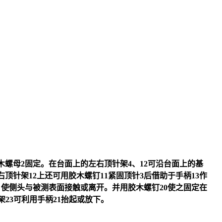
木螺母2固定。在台面上的左右顶针架4、12可沿台面上的基
顶针架12上还可用胶木螺钉11紧固顶针3后借助于手柄13作
。使侧头与被测表面接触或离开。并用胶木螺钉20使之固定在
架23可利用手柄21抬起或放下。