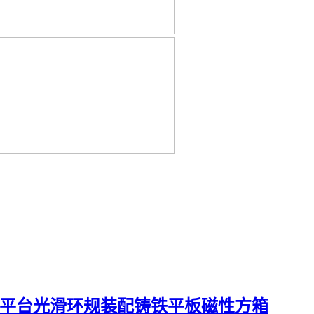
平台
光滑环规
装配铸铁平板
磁性方箱