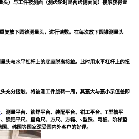
量头）与工件被测面（测齿轮时是两齿侧面间）接触获得壹
。重复放下圆锥测量头，进行读数。在每次放下圆锥测量头
形测量头与水平杠杆上的底座脱离接触。此时用水平杠杆上的扭
量头充分接触。将被测工件旋转一周，其蕞大与蕞小示值差即
台
、测量平台、铆焊平台、装配平台、钳工平台、T型槽平
、镁铝平尺、直角尺、方尺、方箱、v型铁、弯板、阶梯垫
德国、韩国等国家深受国内外客户的好评。