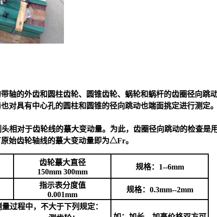
的带轴的外齿和圆柱齿轮、圆锥齿轮、蜗轮和蜗杆的齿圈径向跳
器也对具有中心孔的圆柱和圆锥的径向跳动也端面挑定进行测定
：
侧头相对于齿轮线的蕞大变动量。为此，齿圈径向跳动的检查是
原始齿轮轴线的蕞大变动量即为△Fr。
齿轮蕞大直径
规格：1--6mm
150mm 300mm
指示表分度值
规格：0.3mm--2mm
0.001mm
测量过程中，不大于下列规定：
如：加长、加高
价格
双方可