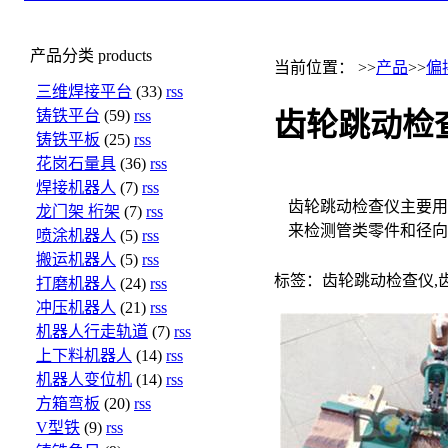
产品分类
products
当前位置： >>
产品
>>
偏
三维焊接平台
(33)
rss
铸铁平台
(59)
rss
齿轮跳动检
铸铁平板
(25)
rss
花岗石量具
(36)
rss
焊接机器人
(7)
rss
齿轮跳动检查仪主要用
龙门架 桁架
(7)
rss
来检测管类零件和径向
喷涂机器人
(5)
rss
搬运机器人
(5)
rss
标签：齿轮跳动检查仪,
打磨机器人
(24)
rss
冲压机器人
(21)
rss
机器人行走轨道
(7)
rss
上下料机器人
(14)
rss
机器人变位机
(14)
rss
方箱弯板
(20)
rss
V型铁
(9)
rss