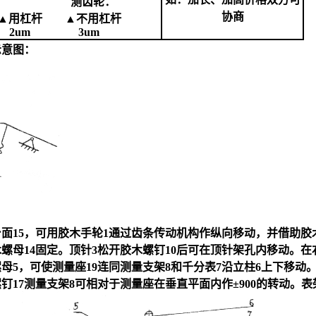
面： 测齿轮：
协商
▲用杠杆 ▲不用杠杆
2um 3um
示意图：
台面15，可用胶木手轮1通过齿条传动机构作纵向移动，并借助胶
螺母14固定。顶针3松开胶木螺钉10后可在顶针架孔内移动。在右
母5，可使测量座19连同测量支架8和千分表7沿立柱6上下移动
17测量支架8可相对于测量座在垂直平面内作±900的转动。表