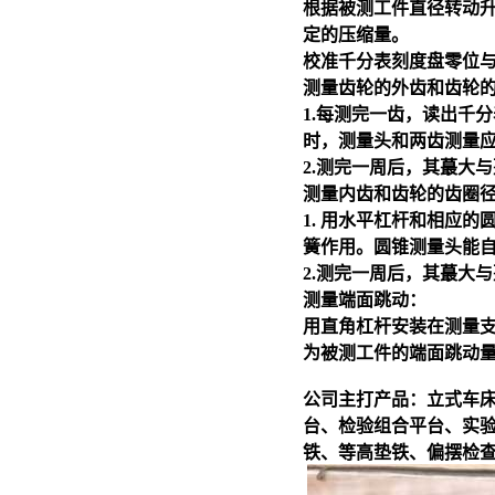
根据被测工件直径转动
定的压缩量。
校准千分表刻度盘零位
测量齿轮的外齿和齿轮
1.每测完一齿，读出千
时，测量头和两齿测量
2.测完一周后，其蕞大
测量内齿和齿轮的齿圈
1. 用水平杠杆和相应
簧作用。圆锥测量头能
2.测完一周后，其蕞大
测量端面跳动：
用直角杠杆安装在测量
为被测工件的端面跳动
公司主打产品：立式车
台、检验组合平台、实
铁、等高垫铁、偏摆检