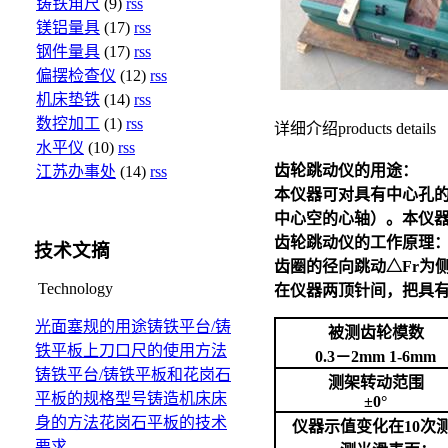
铸铁角尺
(9)
rss
镁铝量具
(17)
rss
钢件量具
(17)
rss
偏摆检查仪
(12)
rss
机床垫铁
(14)
rss
数控加工
(1)
rss
详细介绍
products details
水平仪
(10)
rss
齿轮跳动仪的用途：
江苏办事处
(14)
rss
本仪器可对具有中心孔
中心空的心轴）。本仪
齿轮跳动仪的工作原理
技术文摘
齿圈的径向跳动△Fr为
Technology
在仪器两顶针间，把具有
光面塞规的用途
铸铁平台/铸
被测齿轮模数
铁平板上刀口尺的使用方法
0.3－2mm 1-6mm
铸铁平台/铸铁平板和花岗石
测架转动范围
平板的规格型号
铸造机床床
±0°
身的方法
花岗石平板的技术
仪器示值变化在10次
要求