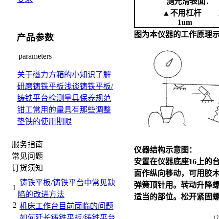
测光滑表
▲不用杠杆 
1um 
图为本仪器的工作原理
产品参数
parameters
关于磁力方箱的小知识
了解
研磨铸铁平板
浅谈铸铁平板/
铸铁平台检测量具保养规范
钳工常用的量具有那些
调整
垫铁的使用期限
服务指南
仪器结构示意图：
常见问题
安置在仪器底座16上的
订货须知
面作纵向移动，可用胶木
铸铁平板/铸铁平台中常见缺
弹簧顶针用。转动升降螺
1
陷的改进方法
适当的部位。松开紧固螺钉
2
机床工作台目前面临的问题
如何延长铸铁平板/铸铁平台