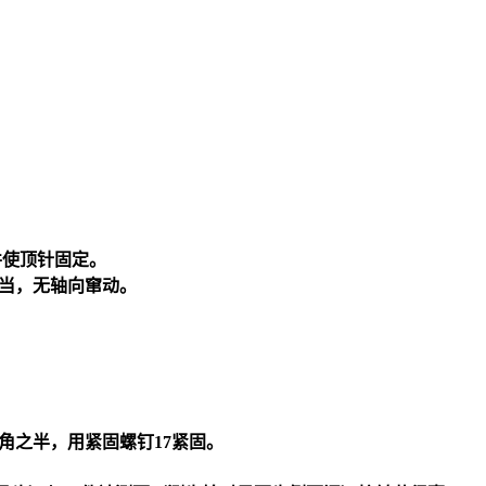
并使顶针固定。
适当，无轴向窜动。
角之半，用紧固螺钉17紧固。