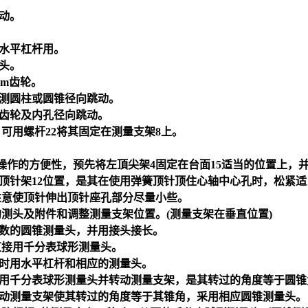
跳动。
和水平杠杆用。
量头。
mm
齿轮。
供测圆柱或圆锥径向跳动。
和齿轮及内孔径向跳动。
可用螺杆22将其固定在测量支架8上。
操作的方便性，预先将左頂尖架4固定在台面15适当的位置上，
右顶针架12位置，是其在使用弹簧顶针顶住心轴中心孔时，松紧
注意使顶针伸出顶针座孔部分尽量小些。
测头及附件和调整测量支架位置。(测量支架在垂直位置)
模数的圆锥测量头，并用接头接长。
可直接用千分表球形测量头。
轮时用水平杠杆和相应的测量头。
采用千分表球形测量头并转动测量支架，是其转过的角度等于圆锥
转动测量支架使其转过的角度等于其锥角，采用相应圆锥测量头。