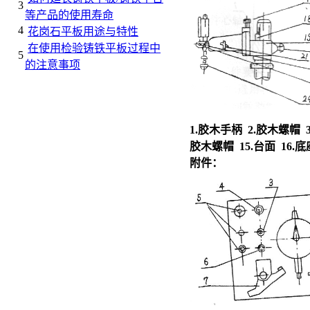
3
等产品的使用寿命
4
花岗石平板用途与特性
在使用检验铸铁平板过程中
5
的注意事项
1.胶木手柄 2.胶木螺帽 3
胶木螺帽 15.台面 16.底座
附件：